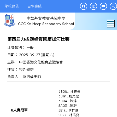
學校通告
自學連結
中華基督教會基協中學
T
CCC Kei Heep Secondary School
第四屆力拔獅峰賀國慶拔河比賽
比賽類別： 一般
日期： 2025-09-27 (星期六)
主辦： 中國香港文化體育旅遊協會
性質： 校外舉辦
負責人： 歐浩倫老師
6B08....林震豪
6B19....魏昊霆
6B04....陳煒
5A03....陳軒
8人賽冠軍
5B19....李梓誠
5B23....林筠斐