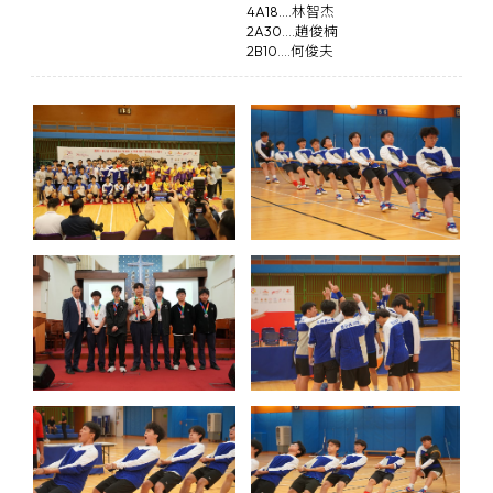
4A18....林智杰
2A30....趙俊楠
2B10....何俊夫