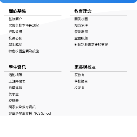
關於基協
教育理念
基協簡介
關愛校園
常規與校本特色課程
知識承傳
行政資訊
潛能發展
校長心弦
靈性照顧
學生成就
對個別教育需要的支援
特色校園空間及設施
學生資訊
家長與校友
活動相簿
家教會
上課時間表
學校通告
自學連結
校友會
獎學金
校曆表
國家安全教育資訊
非華語學生支援 (NCS School
Support)
媒體中的基協
入學申請