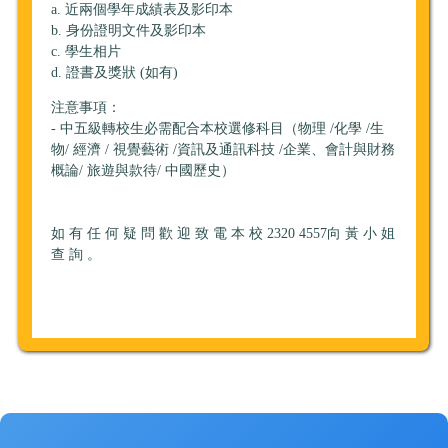
a. 近兩個學年成績表及影印本
b. 身份證明文件及影印本
c. 學生相片
d. 證書及獎狀 (如有)
注意事項：
- 中五級轉校生必需配合本校選修科目（物理 /化學 /生
物/ 經濟 / 視覺藝術 /資訊及通訊科技 /企業、會計與財務
概論/ 旅遊與款待/ 中國歷史）
如 有 任 何 疑 問 歡 迎 致 電 本 校 2320 4557向 黃 小 姐
查 詢 。