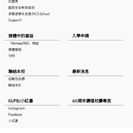
校曆表
國家安全教育資訊
非華語學生支援 (NCS School
Support)
媒體中的基協
入學申請
「Keiheep1963」 頻道
媒體報道
刊物
聯絡本校
最新消息
招聘及招標
聯絡本校
IG/FB/小紅書
60周年鑽禧校慶專頁
Instagram
Facebook
小紅書