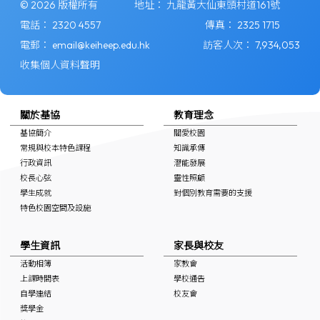
© 2026 版權所有
地址：
九龍黃大仙東頭村道161號
電話：
2320 4557
傳真：
2325 1715
電郵：
email@keiheep.edu.hk
訪客人次：
7,934,053
收集個人資料聲明
關於基協
教育理念
基協簡介
關愛校園
常規與校本特色課程
知識承傳
行政資訊
潛能發展
校長心弦
靈性照顧
學生成就
對個別教育需要的支援
特色校園空間及設施
學生資訊
家長與校友
活動相簿
家教會
上課時間表
學校通告
自學連結
校友會
獎學金