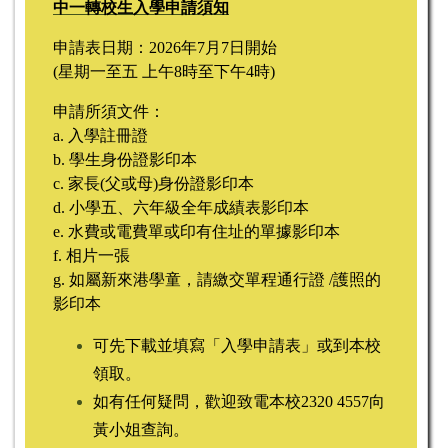
中一轉校生入學申請須知
申請表日期：2026年7月7日開始
(星期一至五
上午8時至下午4時)
申請所須文件：
a. 入學註冊證
b. 學生身份證影印本
c. 家長(父或母)身份證影印本
d. 小學五、六年級全年成績表影印本
e. 水費或電費單或印有住址的單據影印本
f. 相片一張
g. 如屬新來港學童，請繳交單程通行證 /護照的
影印本
可先下載並填寫「
入學申請表
」或到本校
領取。
​如有任何疑問，歡迎致電本校2320 4557向
黃小姐查詢。