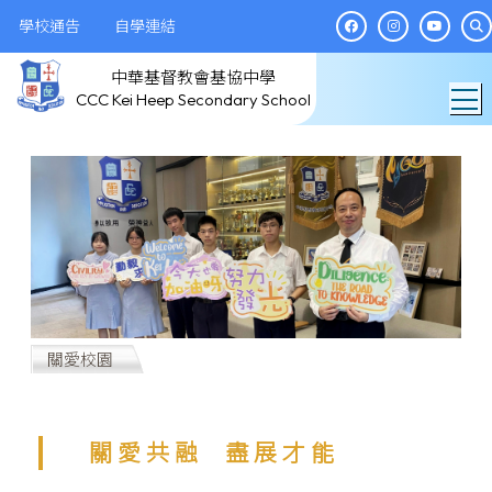
學校通告
自學連結
中華基督教會基協中學
T
CCC Kei Heep Secondary School
關愛校園
關 愛 共 融 盡 展 才 能