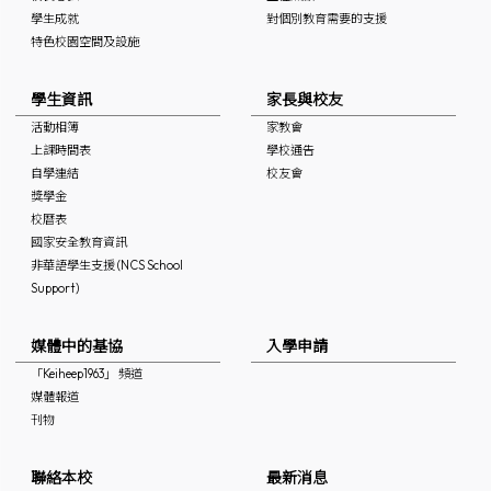
學生成就
對個別教育需要的支援
特色校園空間及設施
學生資訊
家長與校友
活動相簿
家教會
上課時間表
學校通告
自學連結
校友會
獎學金
校曆表
國家安全教育資訊
非華語學生支援 (NCS School
Support)
媒體中的基協
入學申請
「Keiheep1963」 頻道
媒體報道
刊物
聯絡本校
最新消息