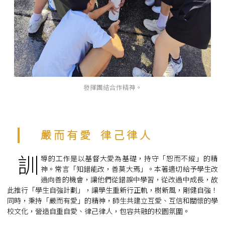
發揮團結合作精神。
嚴 而 有 愛 律 己 律 人
訓
導的工作是以基督大愛為基礎，持守「恕而不縱」的精
神。常言「知錯能改，善莫大焉」。本著適切給予學生改
過向善的機會，讓他們從錯誤中學習，從改過中成長，故
此推行「學生自強計劃」，讓學生重新行正軌，樹新風，剛健自強！
同時，秉持「嚴而有愛」的精神，師生共建立互愛、互信和關懷的學
校文化，營造自重自愛、律己律人，包容共融的校園氛圍。