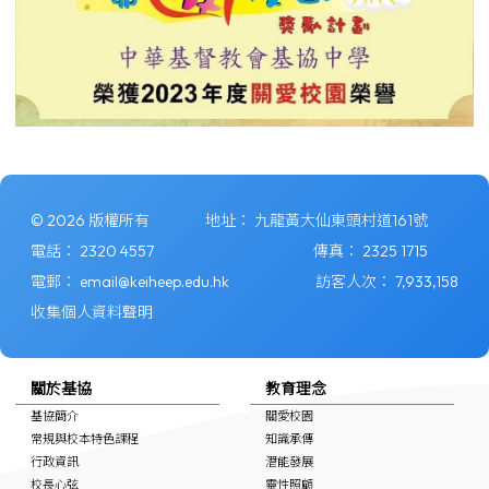
© 2026 版權所有
地址：
九龍黃大仙東頭村道161號
電話：
2320 4557
傳真：
2325 1715
電郵：
email@keiheep.edu.hk
訪客人次：
7,933,158
收集個人資料聲明
關於基協
教育理念
基協簡介
關愛校園
常規與校本特色課程
知識承傳
行政資訊
潛能發展
校長心弦
靈性照顧