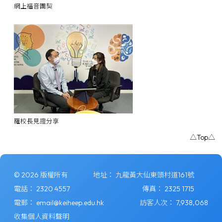
網上福音團契
羅校長見證分享
△Top△
© 2026 版權所有
地址：
九龍黃大仙東頭村道161號
電話：
2320 4557
傳真：
2325 1715
電郵：
email@keiheep.edu.hk
訪客人次：
7,938,068
收集個人資料聲明