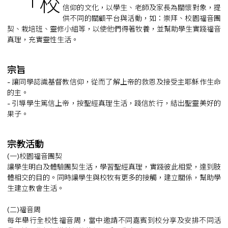
「校
信仰的文化，以學生、老師及家長為關懷對象，提
供不同的關顧平台與活動，如：崇拜、校園福音團
契、栽培班、靈修小組等，以使他們得著牧養，並幫助學生實踐福音
真理，充實靈性生活。
宗旨
- 讓同學認識基督教信仰，從而了解上帝的救恩及接受主耶穌作生命
的主。
- 引導學生篤信上帝，按聖經真理生活，踐信於行，結出聖靈美好的
果子。
宗教活動
(一)校園福音團契
讓學生明白及體驗團契生活，學習聖經真理，實踐彼此相愛，達到肢
體相交的目的。同時讓學生與校牧有更多的接觸，建立關係，幫助學
生建立教會生活。
(二)福音周
每年舉行全校性福音周，當中邀請不同嘉賓到校分享及安排不同活