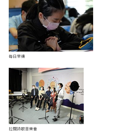
每日早禱
拉闊詩歌音樂會