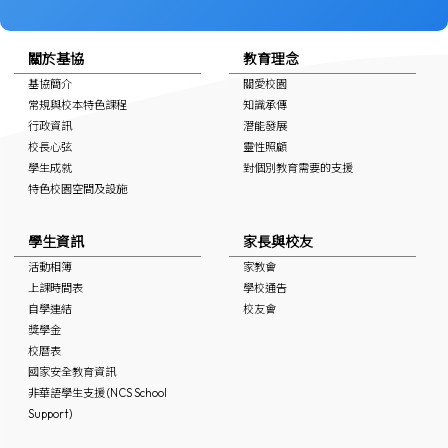
關於基協
教育理念
基協簡介
關愛校園
常規與校本特色課程
知識承傳
行政資訊
潛能發展
校長心弦
靈性照顧
學生成就
對個別教育需要的支援
特色校園空間及設施
學生資訊
家長與校友
活動相簿
家教會
上課時間表
學校通告
自學連結
校友會
獎學金
校曆表
國家安全教育資訊
非華語學生支援 (NCS School
Support)