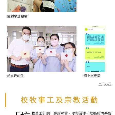
運動攀登體驗
給自己的信
網上送祝福
△Top△
校 牧 事 工 及 宗 教 活 動
牧事工計劃」是讓堂會、學校合作，推動校內基督