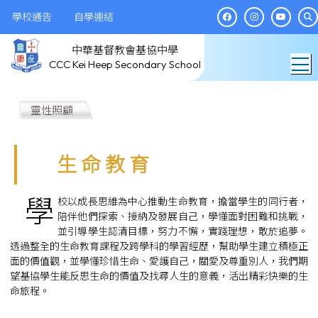
學校通告
自學連結
中華基督教會基協中學
T
CCC Kei Heep Secondary School
靈性照顧
生 命 教 育
學
校以成長思維為中心推動生命教育，擔當學生的同行者，
陪伴他們探索、接納及發展自己，學懂面對困難和挑戰，
並引導學生認清目標，努力不懈，實踐理想，敢於追夢。
透過整全的生命教育課程及跨學科的學習經歷，幫助學生建立積極正
面的價值觀，並學懂珍惜生命、愛護自己，關愛及尊重別人，我們期
望基協學生能反思生命的價值及找尋人生的意義，活出精彩快樂的生
命旅程。