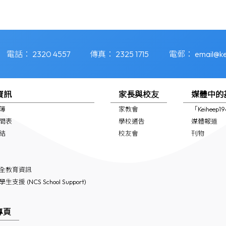
電話：
2320 4557
傳真：
2325 1715
電郵：
email@ke
資訊
家長與校友
媒體中的
簿
家教會
「Keiheep
間表
學校通告
媒體報道
結
校友會
刊物
全教育資訊
支援 (NCS School Support)
專頁