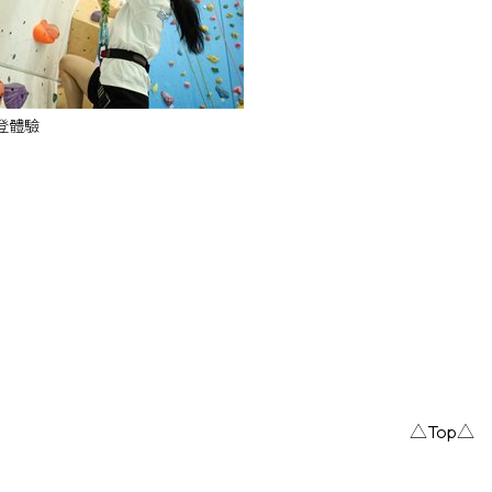
登體驗
△Top△