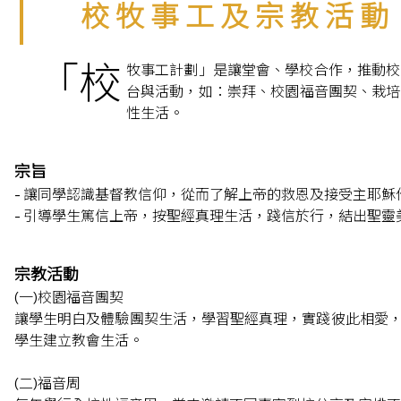
校 牧 事 工 及 宗 教 活 動
「校
牧事工計劃」是讓堂會、學校合作，推動校
台與活動，如：崇拜、校園福音團契、栽培
性生活。
宗旨
- 讓同學認識基督教信仰，從而了解上帝的救恩及接受主耶穌
- 引導學生篤信上帝，按聖經真理生活，踐信於行，結出聖靈
宗教活動
(一)校園福音團契
讓學生明白及體驗團契生活，學習聖經真理，實踐彼此相愛
學生建立教會生活。
(二)福音周