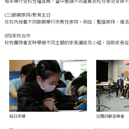
每年舉行全校性福音周，當中邀請不同嘉賓到校分享及安排不
(三)節期崇拜/教育主日
在校內按着不同節期舉行宗教性崇拜，例如：聖誕崇拜、復活
(四)家校合作
校牧團隊會定時舉辦不同主題的家長講座及小組，協助家長從
每日早禱
拉闊詩歌音樂會