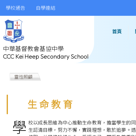
學校通告
自學連結
首頁
中華基督教會基協中學
CCC Kei Heep Secondary School
靈性照顧
生 命 教 育
學
校以成長思維為中心推動生命教育，擔當學生的同
生認清目標，努力不懈，實踐理想，敢於追夢。透