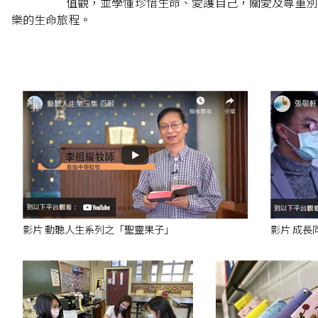
值觀，並學懂珍惜生命、愛護自己，關愛及尊重別
樂的生命旅程。
影片 動聽人生系列之「聖靈果子」
影片 成長