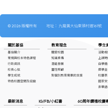
© 2026 版權所有
地址：
九龍黃大仙東頭村道161號
關於基協
教育理念
學生
基協簡介
關愛校園
活動相
常規與校本特色課程
知識承傳
上課時
行政資訊
潛能發展
自學連
校長心弦
靈性照顧
獎學金
學生成就
對個別教育需要的支援
校曆表
特色校園空間及設施
國家安
非華語學生
最新消息
IG/FB/小紅書
60周年鑽禧校慶