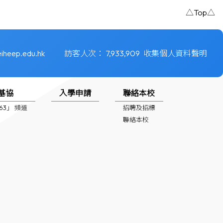
△Top△
iheep.edu.hk
訪客人次：
7,933,909
收集個人資料聲明
基協
入學申請
聯絡本校
1963」 頻道
招聘及招標
聯絡本校