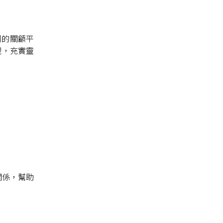
同的關顧平
理，充實靈
關係，幫助