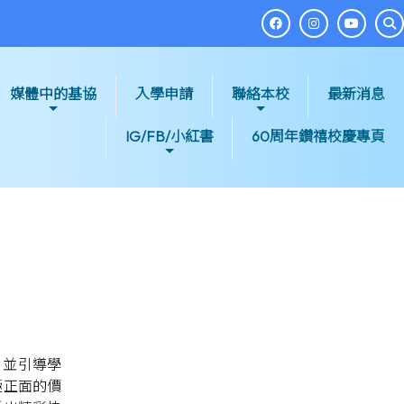
媒體中的基協
入學申請
聯絡本校
最新消息
IG/FB/小紅書
60周年鑽禧校慶專頁
，並引導學
極正面的價