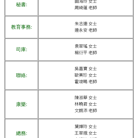
曲海玲 女士
秘書:
周綺蓮 老師
朱志連 女士
教育事務:
連永安 老師
袁翠瑤 女士
司庫:
楊衍平 老師
吳嘉寶 女士
歐美珍 女士
聯絡:
霍竣暘 老師
陳淑華 女士
林曉君 女士
康樂:
文朗添 老師
葉嬋玲 女士
王翠娥 女士
總務: