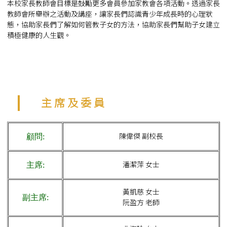
本
校家長教師會
目標是鼓勵更多會員參加家教會各項活動。透過家長
教師會所舉辦之活動及講座，讓家長們認識青少年成長時的心理狀
態，協助家長們了解如何管教子女的方法，協助家長們幫助子女建立
積極健康的人生觀。
主 席 及 委 員
陳偉傑 副校長
顧問:
潘潔萍 女士
主席:
黃凱慈 女士
副主席:
阮盈方 老師