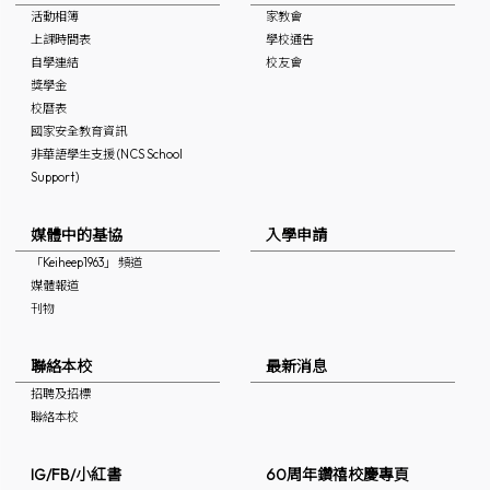
活動相簿
家教會
上課時間表
學校通告
自學連結
校友會
獎學金
校曆表
國家安全教育資訊
非華語學生支援 (NCS School
Support)
媒體中的基協
入學申請
「Keiheep1963」 頻道
媒體報道
刊物
聯絡本校
最新消息
招聘及招標
聯絡本校
IG/FB/小紅書
60周年鑽禧校慶專頁