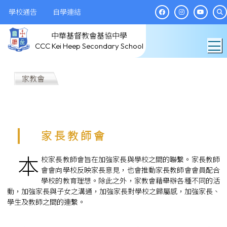
學校通告
自學連結
中華基督教會基協中學
T
CCC Kei Heep Secondary School
家教會
家 長 教 師 會
本
校家長教師會旨在加強家長與學校之間的聯繫。家長教師
會會向學校反映家長意見，也會推動家長教師會會員配合
學校的教育理想。除此之外，家教會藉舉辦各種不同的活
動，加強家長與子女之溝通，加強家長對學校之歸屬感，加強家長、
學生及教師之間的連繫。