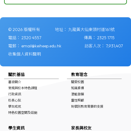
© 2026 版權所有
地址：
九龍黃大仙東頭村道161號
電話：
2320 4557
傳真：
2325 1715
電郵：
email@keiheep.edu.hk
訪客人次：
7,931,407
收集個人資料聲明
關於基協
教育理念
基協簡介
關愛校園
常規與校本特色課程
知識承傳
行政資訊
潛能發展
校長心弦
靈性照顧
學生成就
對個別教育需要的支援
特色校園空間及設施
學生資訊
家長與校友