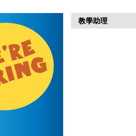
教學助理
須持認可大學學位或大專畢
支援不同科組日常工作，如
等。
薪酬按學歷及經驗而定（申
有意應徵者請附詳細履歷及期
村道161號中華基督教會基
email@keiheep.edu.hk合
擬獲聘的員工，必須遵守所
錄的查核及符合《基本法及
用作招聘有關職位用途。