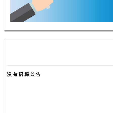
沒 有 招 標 公 告