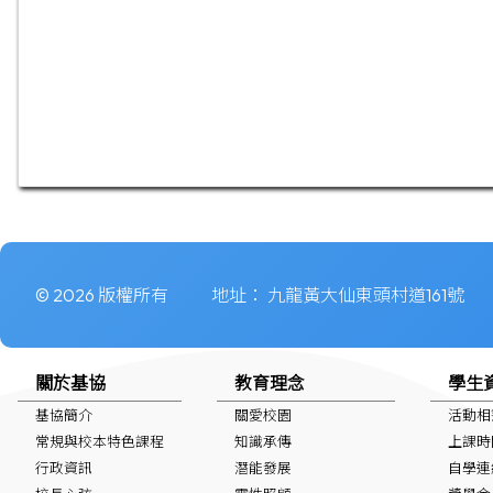
© 2026 版權所有
地址：
九龍黃大仙東頭村道161號
關於基協
教育理念
學生
基協簡介
關愛校園
活動相
常規與校本特色課程
知識承傳
上課時
行政資訊
潛能發展
自學連