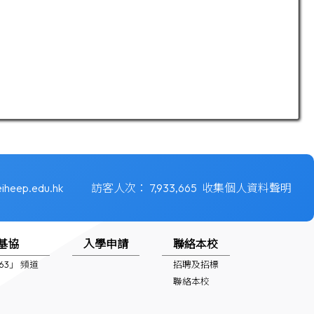
iheep.edu.hk
訪客人次：
7,933,665
收集個人資料聲明
基協
入學申請
聯絡本校
1963」 頻道
招聘及招標
聯絡本校