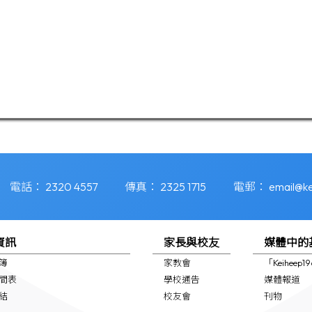
電話：
2320 4557
傳真：
2325 1715
電郵：
email@ke
資訊
家長與校友
媒體中的
簿
家教會
「Keiheep
間表
學校通告
媒體報道
結
校友會
刊物