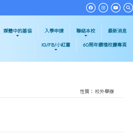
媒體中的基協
入學申請
聯絡本校
最新消息
IG/FB/小紅書
60周年鑽禧校慶專頁
性質： 校外舉辦