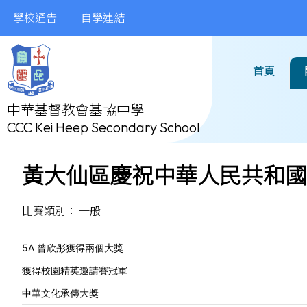
學校通告
自學連結
首頁
中華基督教會基協中學
CCC Kei Heep Secondary School
黃大仙區慶祝中華人民共和國
比賽類別： 一般
5A 曾欣彤
獲得兩個大獎
獲得
校園精英邀請賽冠軍
中華文化承傳大獎