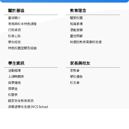
關於基協
教育理念
基協簡介
關愛校園
常規與校本特色課程
知識承傳
行政資訊
潛能發展
校長心弦
靈性照顧
學生成就
對個別教育需要的支援
特色校園空間及設施
學生資訊
家長與校友
活動相簿
家教會
上課時間表
學校通告
自學連結
校友會
獎學金
校曆表
國家安全教育資訊
非華語學生支援 (NCS School
Support)
媒體中的基協
入學申請