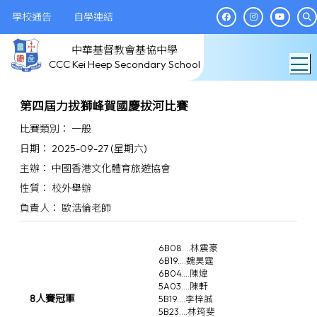
學校通告
自學連結
中華基督教會基協中學
T
CCC Kei Heep Secondary School
第四屆力拔獅峰賀國慶拔河比賽
比賽類別： 一般
日期： 2025-09-27 (星期六)
主辦： 中國香港文化體育旅遊協會
性質： 校外舉辦
負責人： 歐浩倫老師
6B08....林震豪
6B19....魏昊霆
6B04....陳煒
5A03....陳軒
8人賽冠軍
5B19....李梓誠
5B23....林筠斐