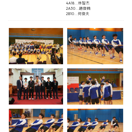
4A18....林智杰
2A30....趙俊楠
2B10....何俊夫