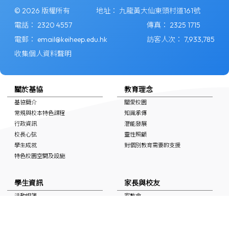
© 2026 版權所有
地址：
九龍黃大仙東頭村道161號
電話：
2320 4557
傳真：
2325 1715
電郵：
email@keiheep.edu.hk
訪客人次：
7,933,785
收集個人資料聲明
關於基協
教育理念
基協簡介
關愛校園
常規與校本特色課程
知識承傳
行政資訊
潛能發展
校長心弦
靈性照顧
學生成就
對個別教育需要的支援
特色校園空間及設施
學生資訊
家長與校友
活動相簿
家教會
上課時間表
學校通告
自學連結
校友會
獎學金