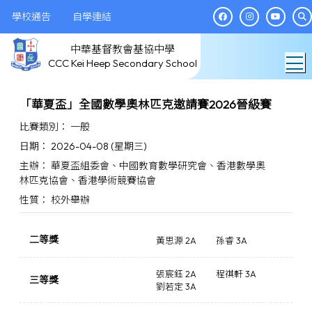
學校通告
自學連結
中華基督教會基協中學
T
CCC Kei Heep Secondary School
「華夏盃」全國數學奧林匹克邀請賽2026晉級賽
比賽類別： 一般
日期： 2026-04-08 (星期三)
主辦： 華夏盃組委會、中國教育數學研究會、香港數學奧
林匹克協會、香港學術競賽協會
性質： 校外舉辦
二等獎
黃思源 2A
孫睿 3A
張宸鈺 2A
程祺軒 3A
三等獎
劉若定 3A