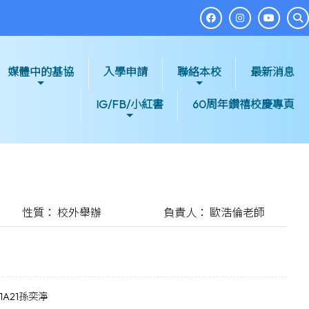
媒體中的基協
入學申請
聯絡本校
最新消息
IG/FB/小紅書
60周年鑽禧校慶專頁
性質： 校外舉辦
負責人： 歐浩倫老師
 1A21孫奕濘