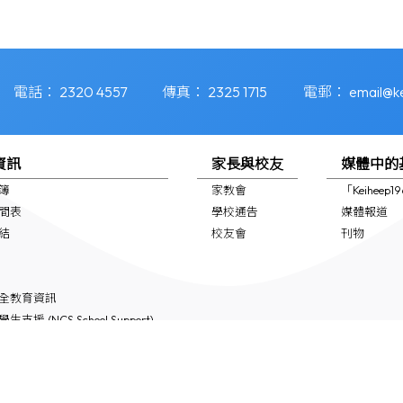
電話：
2320 4557
傳真：
2325 1715
電郵：
email@k
資訊
家長與校友
媒體中的
簿
家教會
「Keiheep
間表
學校通告
媒體報道
結
校友會
刊物
全教育資訊
支援 (NCS School Support)
專頁