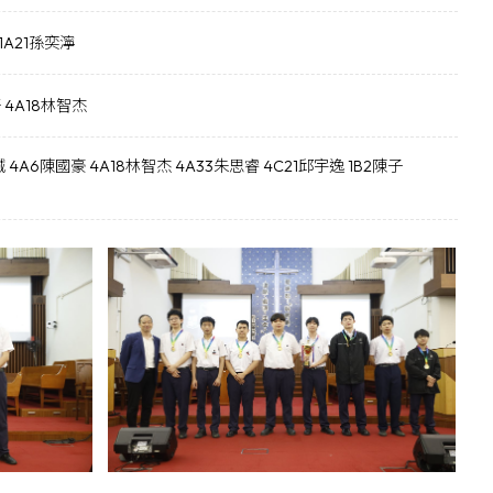
恩1A21孫奕濘
軒 4A18林智杰
誠 4A6陳國豪 4A18林智杰 4A33朱思睿 4C21邱宇逸 1B2陳子