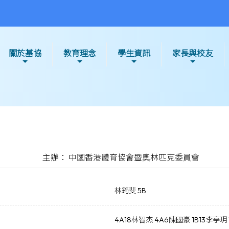
關於基協
教育理念
學生資訊
家長與校友
主辦： 中國香港體育協會暨奧林匹克委員會
林筠斐 5B
4A18林智杰 4A6陳國豪 1B13李亭玥