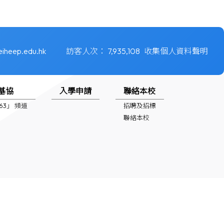
eiheep.edu.hk
訪客人次：
7,935,108
收集個人資料聲明
基協
入學申請
聯絡本校
1963」 頻道
招聘及招標
聯絡本校