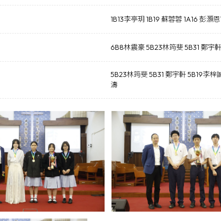
1B13李亭玥 1B19 蘇蓉蓉 1A16 彭灝
6B8林震豪 5B23林筠斐 5B31 鄭宇
5B23林筠斐 5B31 鄭宇軒 5B19李梓
濤