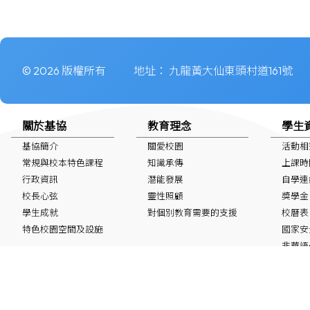
© 2026 版權所有
地址：
九龍黃大仙東頭村道161號
關於基協
教育理念
學生
基協簡介
關愛校園
活動相
常規與校本特色課程
知識承傳
上課時
行政資訊
潛能發展
自學連
校長心弦
靈性照顧
獎學金
學生成就
對個別教育需要的支援
校曆表
特色校園空間及設施
國家安
非華語學生
最新消息
IG/FB/小紅書
60周年鑽禧校慶
Instagram