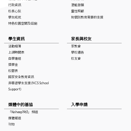
行政資訊
潛能發展
校長心弦
靈性照顧
學生成就
對個別教育需要的支援
特色校園空間及設施
學生資訊
家長與校友
活動相簿
家教會
上課時間表
學校通告
自學連結
校友會
獎學金
校曆表
國家安全教育資訊
非華語學生支援 (NCS School
Support)
媒體中的基協
入學申請
「Keiheep1963」 頻道
媒體報道
刊物