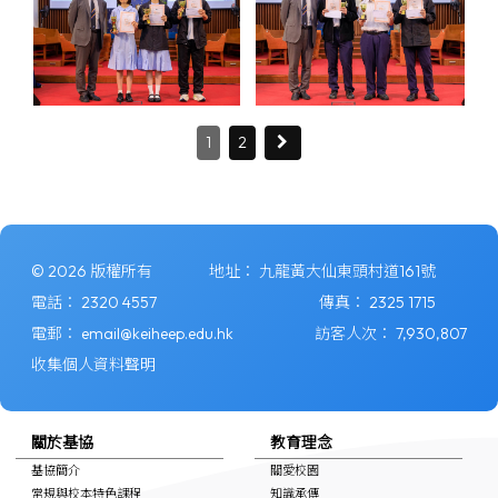
1
2
© 2026 版權所有
地址：
九龍黃大仙東頭村道161號
電話：
2320 4557
傳真：
2325 1715
電郵：
email@keiheep.edu.hk
訪客人次：
7,930,807
收集個人資料聲明
關於基協
教育理念
基協簡介
關愛校園
常規與校本特色課程
知識承傳