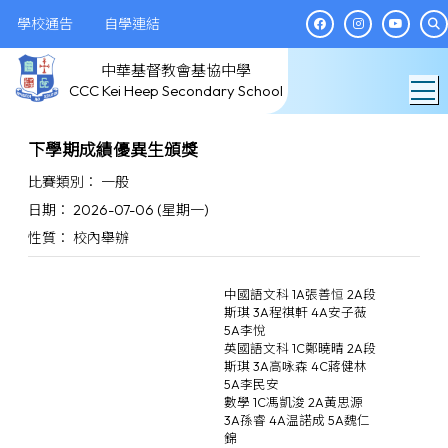
學校通告
自學連結
中華基督教會基協中學
T
CCC Kei Heep Secondary School
下學期成績優異生頒獎
比賽類別： 一般
日期： 2026-07-06 (星期一)
性質： 校內舉辦
中國語文科 1A張善恒 2A段
斯琪 3A程祺軒 4A安子薇
5A李悅
英國語文科 1C鄭曉晴 2A段
斯琪 3A高咏森 4C蔣健林
5A李民安
數學 1C馮凱浚 2A黃思源
3A孫睿 4A温諾成 5A魏仁
錦