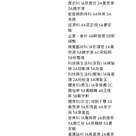
歷史科 1A張善恒 2A黃思源
3A魏宇淇
旅遊與款待科 4A林昇 5A
李陽
經濟科 4A梁芷翎 5A曹家
晞
企業、會計 4B蘇俊瑋 5B鄧
碩賢
視覺藝術科 1A彭灝恩 2A黃
思源 3A魏宇淇 4C梁昭桐
5B林慧琪
科技與生活科(家政) 1A陳瑜
琳 2A段斯琪 3A孫睿
科技與生活科(服裝) 1A吳嘉
琪 2A阮柏浩 3A陳紫玉
體育科(男生) 1A麥俊鏗 2C
周祉樂 3A黃皓暉 4B王逸
昇 5B鄭宇軒
體育科(女生) 1B劉千慧 2A
黃思源 3A彭雨嘉 4A安子
薇 5A莫嘉盈
音樂科 1A黃錫君 2A劉俊希
3A周芯兒 4A祝曉婷 5A曹
家晞
普通話科 1A吳嘉琪 2A黃思