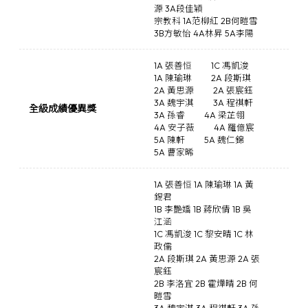
源 3A段佳穎
宗教科 1A范柳紅 2B何暟雪
3B方敏怡 4A林昇 5A李陽
1A 張善恒
1C 馮凱浚
1A 陳瑜琳
2A 段斯琪
2A 黃思源
2A 張宸鈺
3A 魏宇淇
3A 程祺軒
全級成績優異獎
3A 孫睿
4A 梁芷翎
4A 安子薇
4A 羅億宸
5A 陳軒
5A 魏仁錦
5A 曹家晞
1A 張善恒 1A 陳瑜琳 1A 黃
錫君
1B 李艷嬌 1B 蔣欣倩 1B 吳
江涵
1C 馮凱浚 1C 黎安晴 1C 林
政儒
2A 段斯琪 2A 黃思源 2A 張
宸鈺
2B 李洛宜 2B 霍燁晴 2B 何
暟雪