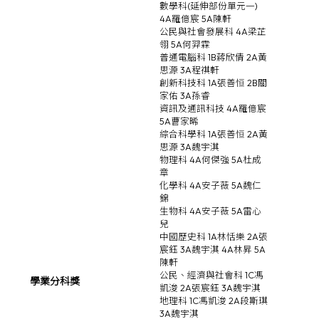
數學科(延伸部份單元一)
4A羅億宸 5A陳軒
公民與社會發展科 4A梁芷
翎 5A何羿霖
普通電腦科 1B蔣欣倩 2A黃
思源 3A程祺軒
創新科技科 1A張善恒 2B關
家佑 3A孫睿
資訊及通訊科技 4A羅億宸
5A曹家晞
綜合科學科 1A張善恒 2A黃
思源 3A魏宇淇
物理科 4A何傑強 5A杜成
章
化學科 4A安子薇 5A魏仁
錦
生物科 4A安子薇 5A雷心
兒
中國歷史科 1A林恬樂 2A張
宸鈺 3A魏宇淇 4A林昇 5A
陳軒
公民、經濟與社會科 1C馮
學業分科獎
凱浚 2A張宸鈺 3A魏宇淇
地理科 1C馮凱浚 2A段斯琪
3A魏宇淇