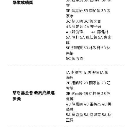
3A 魏宇淇 3A 程祺軒 3A 孫
學業成績獎
睿
3B 黃嘉怡 3B 李加超 3B 張
家宇
3C 劉天樂 3C 曾奕寶
4A 梁芷翎 4A 安子薇
4B 蘇俊瑋
4C 蔣健林
5A 陳軒 5A 魏仁錦 5A 曹家
晞
5B 鄧碩賢 5B 林政軒 5B 林
樂怡
5C 伍洛儀
1A 李語桐 1B 周漢揚 1A 彭
灝恩
2B 胡鶴琼 2B 關家佑 2B 莊
希敏
慈恩基金會 最高成績進
3B 蔣雨辰 3B 徐梓瑤 3B 熊
步獎
億博
4B 陳嘉謙 4B 雷英杰 4B 黃
藝琳
5A 莫嘉盈 5A 何羿霖 5A 林
正昇