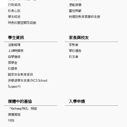
行政資訊
潛能發展
校長心弦
靈性照顧
學生成就
對個別教育需要的支援
特色校園空間及設施
學生資訊
家長與校友
活動相簿
家教會
上課時間表
學校通告
自學連結
校友會
獎學金
校曆表
國家安全教育資訊
非華語學生支援 (NCS School
Support)
媒體中的基協
入學申請
「Keiheep1963」 頻道
媒體報道
刊物