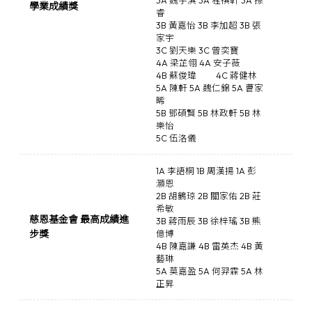
3A 魏宇淇 3A 程祺軒 3A 孫
學業成績獎
睿
3B 黃嘉怡 3B 李加超 3B 張
家宇
3C 劉天樂 3C 曾奕寶
4A 梁芷翎 4A 安子薇
4B 蘇俊瑋
4C 蔣健林
5A 陳軒 5A 魏仁錦 5A 曹家
晞
5B 鄧碩賢 5B 林政軒 5B 林
樂怡
5C 伍洛儀
1A 李語桐 1B 周漢揚 1A 彭
灝恩
2B 胡鶴琼 2B 關家佑 2B 莊
希敏
慈恩基金會 最高成績進
3B 蔣雨辰 3B 徐梓瑤 3B 熊
步獎
億博
4B 陳嘉謙 4B 雷英杰 4B 黃
藝琳
5A 莫嘉盈 5A 何羿霖 5A 林
正昇