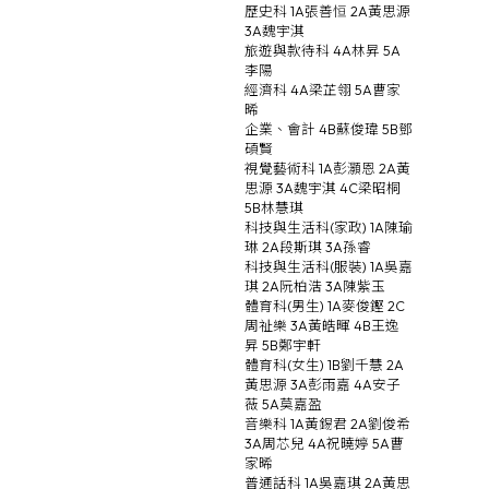
歷史科 1A張善恒 2A黃思源
3A魏宇淇
旅遊與款待科 4A林昇 5A
李陽
經濟科 4A梁芷翎 5A曹家
晞
企業、會計 4B蘇俊瑋 5B鄧
碩賢
視覺藝術科 1A彭灝恩 2A黃
思源 3A魏宇淇 4C梁昭桐
5B林慧琪
科技與生活科(家政) 1A陳瑜
琳 2A段斯琪 3A孫睿
科技與生活科(服裝) 1A吳嘉
琪 2A阮柏浩 3A陳紫玉
體育科(男生) 1A麥俊鏗 2C
周祉樂 3A黃皓暉 4B王逸
昇 5B鄭宇軒
體育科(女生) 1B劉千慧 2A
黃思源 3A彭雨嘉 4A安子
薇 5A莫嘉盈
音樂科 1A黃錫君 2A劉俊希
3A周芯兒 4A祝曉婷 5A曹
家晞
普通話科 1A吳嘉琪 2A黃思