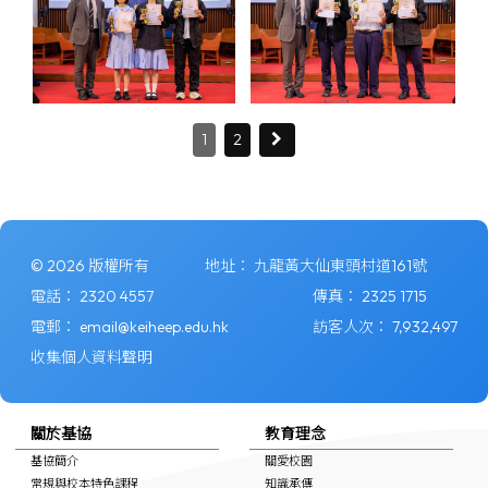
1
2
© 2026 版權所有
地址：
九龍黃大仙東頭村道161號
電話：
2320 4557
傳真：
2325 1715
電郵：
email@keiheep.edu.hk
訪客人次：
7,932,497
收集個人資料聲明
關於基協
教育理念
基協簡介
關愛校園
常規與校本特色課程
知識承傳