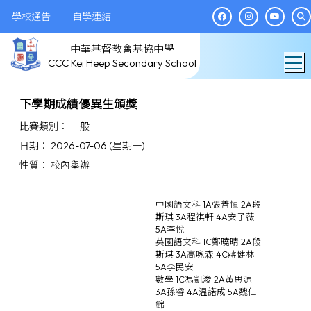
學校通告
自學連結
中華基督教會基協中學
T
CCC Kei Heep Secondary School
下學期成績優異生頒獎
比賽類別： 一般
日期： 2026-07-06 (星期一)
性質： 校內舉辦
中國語文科 1A張善恒 2A段
斯琪 3A程祺軒 4A安子薇
5A李悅
英國語文科 1C鄭曉晴 2A段
斯琪 3A高咏森 4C蔣健林
5A李民安
數學 1C馮凱浚 2A黃思源
3A孫睿 4A温諾成 5A魏仁
錦