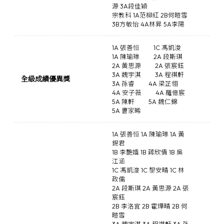
源 3A段佳穎
宗教科 1A范柳紅 2B何暟雪
3B方敏怡 4A林昇 5A李陽
1A 張善恒
1C 馮凱浚
1A 陳瑜琳
2A 段斯琪
2A 黃思源
2A 張宸鈺
3A 魏宇淇
3A 程祺軒
全級成績優異獎
3A 孫睿
4A 梁芷翎
4A 安子薇
4A 羅億宸
5A 陳軒
5A 魏仁錦
5A 曹家晞
1A 張善恒 1A 陳瑜琳 1A 黃
錫君
1B 李艷嬌 1B 蔣欣倩 1B 吳
江涵
1C 馮凱浚 1C 黎安晴 1C 林
政儒
2A 段斯琪 2A 黃思源 2A 張
宸鈺
2B 李洛宜 2B 霍燁晴 2B 何
暟雪