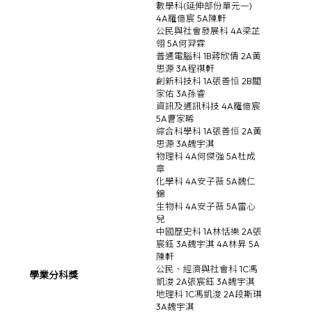
數學科(延伸部份單元一)
4A羅億宸 5A陳軒
公民與社會發展科 4A梁芷
翎 5A何羿霖
普通電腦科 1B蔣欣倩 2A黃
思源 3A程祺軒
創新科技科 1A張善恒 2B關
家佑 3A孫睿
資訊及通訊科技 4A羅億宸
5A曹家晞
綜合科學科 1A張善恒 2A黃
思源 3A魏宇淇
物理科 4A何傑強 5A杜成
章
化學科 4A安子薇 5A魏仁
錦
生物科 4A安子薇 5A雷心
兒
中國歷史科 1A林恬樂 2A張
宸鈺 3A魏宇淇 4A林昇 5A
陳軒
公民、經濟與社會科 1C馮
學業分科獎
凱浚 2A張宸鈺 3A魏宇淇
地理科 1C馮凱浚 2A段斯琪
3A魏宇淇