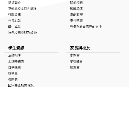
基協簡介
關愛校園
常規與校本特色課程
知識承傳
行政資訊
潛能發展
校長心弦
靈性照顧
學生成就
對個別教育需要的支援
特色校園空間及設施
學生資訊
家長與校友
活動相簿
家教會
上課時間表
學校通告
自學連結
校友會
獎學金
校曆表
國家安全教育資訊
非華語學生支援 (NCS School
Support)
媒體中的基協
入學申請
「Keiheep1963」 頻道
媒體報道