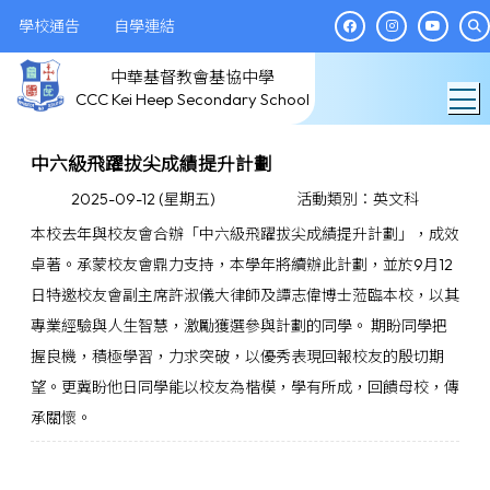
學校通告
自學連結
中華基督教會基協中學
T
CCC Kei Heep Secondary School
中六級飛躍拔尖成績提升計劃
2025-09-12 (星期五)
活動類別：英文科
本校去年與校友會合辦「中六級飛躍拔尖成績提升計劃」，成效
卓著。承蒙校友會鼎力支持，本學年將續辦此計劃，並於9月12
日特邀校友會副主席許淑儀大律師及譚志偉博士蒞臨本校，以其
專業經驗與人生智慧，激勵獲選參與計劃的同學。 期盼同學把
握良機，積極學習，力求突破，以優秀表現回報校友的殷切期
望。更冀盼他日同學能以校友為楷模，學有所成，回饋母校，傳
承關懷。