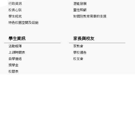
行政資訊
潛能發展
校長心弦
靈性照顧
學生成就
對個別教育需要的支援
特色校園空間及設施
學生資訊
家長與校友
活動相簿
家教會
上課時間表
學校通告
自學連結
校友會
獎學金
校曆表
國家安全教育資訊
非華語學生支援 (NCS School
Support)
媒體中的基協
入學申請
「Keiheep1963」 頻道
媒體報道
刊物