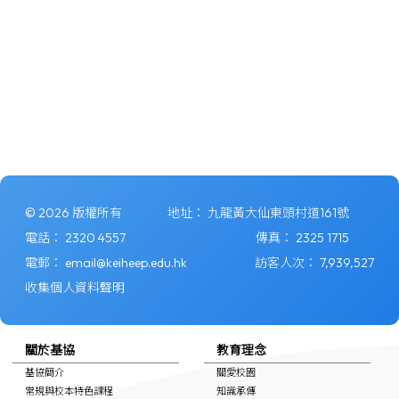
© 2026 版權所有
地址：
九龍黃大仙東頭村道161號
電話：
2320 4557
傳真：
2325 1715
電郵：
email@keiheep.edu.hk
訪客人次：
7,939,527
收集個人資料聲明
關於基協
教育理念
基協簡介
關愛校園
常規與校本特色課程
知識承傳