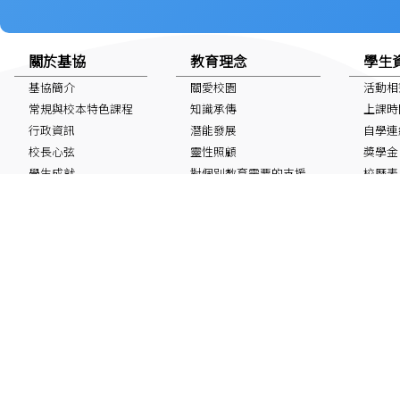
關於基協
教育理念
學生
基協簡介
關愛校園
活動相
常規與校本特色課程
知識承傳
上課時
行政資訊
潛能發展
自學連
校長心弦
靈性照顧
獎學金
學生成就
對個別教育需要的支援
校曆表
特色校園空間及設施
國家安
非華語學生
最新消息
IG/FB/小紅書
60周年鑽禧校慶
Instagram
Facebook
小紅書