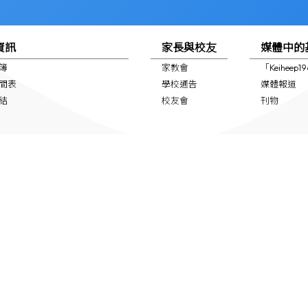
資訊
家長與校友
媒體中的
簿
家教會
「Keiheep
間表
學校通告
媒體報道
結
校友會
刊物
全教育資訊
支援 (NCS School Support)
專頁
Powered by
Friendly Portal System
v
10.59