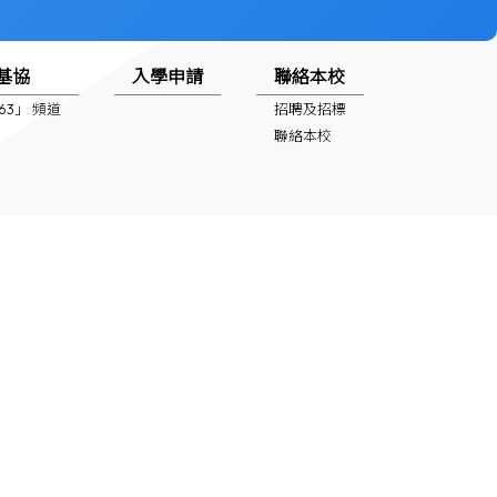
基協
入學申請
聯絡本校
1963」 頻道
招聘及招標
聯絡本校