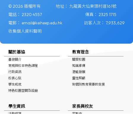
© 2026 版權所有
地址：
九龍黃大仙東頭村道161號
電話：
2320 4557
傳真：
2325 1715
電郵：
email@keiheep.edu.hk
訪客人次：
7,933,629
收集個人資料聲明
關於基協
教育理念
基協簡介
關愛校園
常規與校本特色課程
知識承傳
行政資訊
潛能發展
校長心弦
靈性照顧
學生成就
對個別教育需要的支援
特色校園空間及設施
學生資訊
家長與校友
活動相簿
家教會
上課時間表
學校通告
自學連結
校友會
獎學金