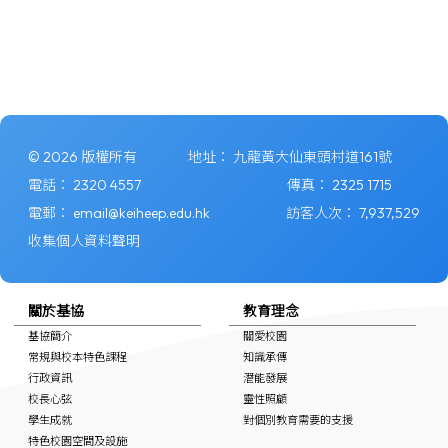
© 2026 版權所有
地址：
九龍黃大仙東頭村道161號
電話：
2320 4557
傳真：
2325 1715
電郵：
email@keiheep.edu.hk
訪客人次：
7,937,529
收集個人資料聲明
關於基協
教育理念
基協簡介
關愛校園
常規與校本特色課程
知識承傳
行政資訊
潛能發展
校長心弦
靈性照顧
學生成就
對個別教育需要的支援
特色校園空間及設施