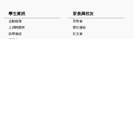
學生資訊
家長與校友
活動相簿
家教會
上課時間表
學校通告
自學連結
校友會
獎學金
校曆表
國家安全教育資訊
非華語學生支援 (NCS School
Support)
媒體中的基協
入學申請
「Keiheep1963」 頻道
媒體報道
刊物
聯絡本校
最新消息
招聘及招標
聯絡本校