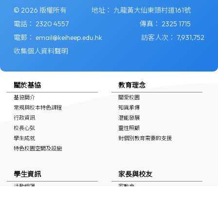
© 2026 版權所有
地址：
九龍黃大仙東頭村道161號
電話：
2320 4557
傳真：
2325 1715
電郵：
email@keiheep.edu.hk
訪客人次：
7,931,752
收集個人資料聲明
關於基協
教育理念
基協簡介
關愛校園
常規與校本特色課程
知識承傳
行政資訊
潛能發展
校長心弦
靈性照顧
學生成就
對個別教育需要的支援
特色校園空間及設施
學生資訊
家長與校友
活動相簿
家教會
上課時間表
學校通告
自學連結
校友會
獎學金