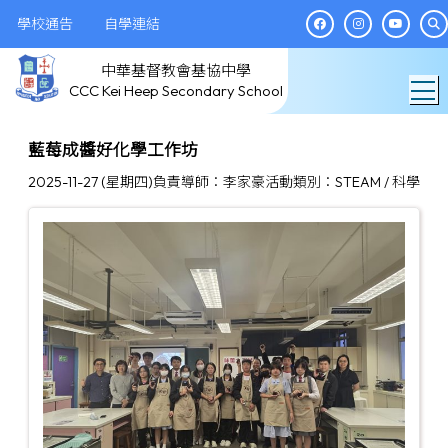
學校通告
自學連結
中華基督教會基協中學
T
CCC Kei Heep Secondary School
藍莓成醬好化學工作坊
2025-11-27 (星期四)
負責導師：李家豪
活動類別：STEAM / 科學