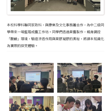
本校科學科聯同家政科，與康樂及文化事務署合作，為中二級同
學帶來一場藍莓成醬工作坊。同學們透過果醬製作，親身調控
「酸鹼」環境，驗證滲透作用與果膠凝膠的奧秘，將課本知識化
為實際的探究體驗。