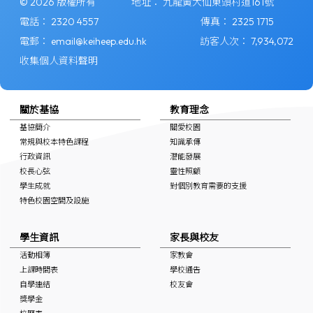
© 2026 版權所有
地址：
九龍黃大仙東頭村道161號
電話：
2320 4557
傳真：
2325 1715
電郵：
email@keiheep.edu.hk
訪客人次：
7,934,072
收集個人資料聲明
關於基協
教育理念
基協簡介
關愛校園
常規與校本特色課程
知識承傳
行政資訊
潛能發展
校長心弦
靈性照顧
學生成就
對個別教育需要的支援
特色校園空間及設施
學生資訊
家長與校友
活動相簿
家教會
上課時間表
學校通告
自學連結
校友會
獎學金