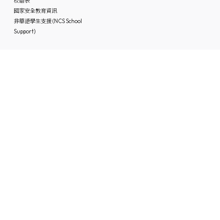
校曆表
國家安全教育資訊
非華語學生支援 (NCS School
Support)
媒體中的基協
入學申請
「Keiheep1963」 頻道
媒體報道
刊物
聯絡本校
最新消息
招聘及招標
聯絡本校
IG/FB/小紅書
60周年鑽禧校慶專頁
Instagram
Facebook
小紅書