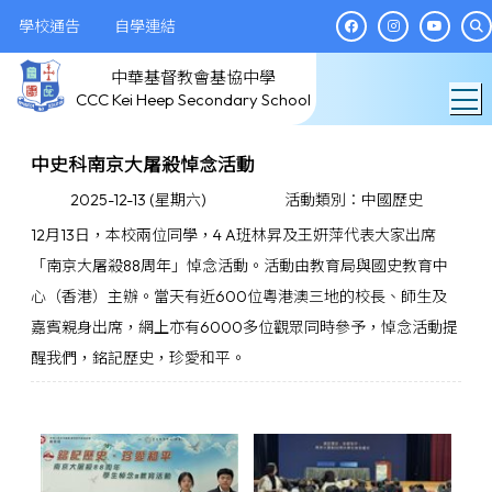
學校通告
自學連結
中華基督教會基協中學
T
CCC Kei Heep Secondary School
中史科南京大屠殺悼念活動
2025-12-13 (星期六)
活動類別：中國歷史
12月13日，本校兩位同學，4 A班林昇及王姸萍代表大家出席
「南京大屠殺88周年」悼念活動。活動由教育局與國史教育中
心（香港）主辦。當天有近600位粵港澳三地的校長、師生及
嘉賓親身出席，網上亦有6000多位觀眾同時參予，悼念活動提
醒我們，銘記歷史，珍愛和平。