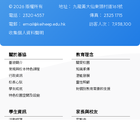
© 2026 版權所有
地址：
九龍黃大仙東頭村道161號
電話：
2320 4557
傳真：
2325 1715
電郵：
email@keiheep.edu.hk
訪客人次：
7,938,100
收集個人資料聲明
關於基協
教育理念
基協簡介
關愛校園
常規與校本特色課程
知識承傳
行政資訊
潛能發展
校長心弦
靈性照顧
學生成就
對個別教育需要的支援
特色校園空間及設施
學生資訊
家長與校友
活動相簿
家教會
上課時間表
學校通告
自學連結
校友會
獎學金