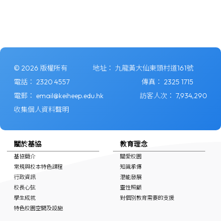
© 2026 版權所有
地址：
九龍黃大仙東頭村道161號
電話：
2320 4557
傳真：
2325 1715
電郵：
email@keiheep.edu.hk
訪客人次：
7,934,290
收集個人資料聲明
關於基協
教育理念
基協簡介
關愛校園
常規與校本特色課程
知識承傳
行政資訊
潛能發展
校長心弦
靈性照顧
學生成就
對個別教育需要的支援
特色校園空間及設施