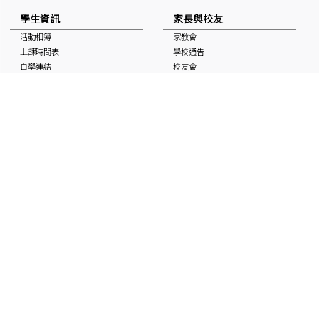
學生資訊
家長與校友
活動相簿
家教會
上課時間表
學校通告
自學連結
校友會
獎學金
校曆表
國家安全教育資訊
非華語學生支援 (NCS School
Support)
媒體中的基協
入學申請
「Keiheep1963」 頻道
媒體報道
刊物
聯絡本校
最新消息
招聘及招標
聯絡本校