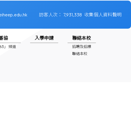
eiheep.edu.hk
訪客人次：
7,931,338
收集個人資料聲明
基協
入學申請
聯絡本校
1963」 頻道
招聘及招標
聯絡本校