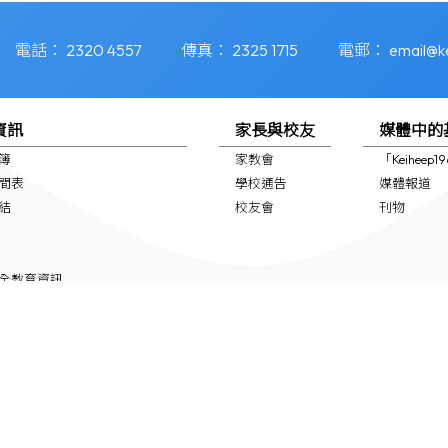
電話：
2320 4557
傳真：
2325 1715
電郵：
email@k
資訊
家長與校友
媒體中的
簿
家教會
「Keiheep
間表
學校通告
媒體報道
結
校友會
刊物
全教育資訊
支援 (NCS School Support)
專頁