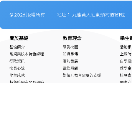
© 2026 版權所有
地址：
九龍黃大仙東頭村道161號
關於基協
教育理念
學生
基協簡介
關愛校園
活動相
常規與校本特色課程
知識承傳
上課時
行政資訊
潛能發展
自學連
校長心弦
靈性照顧
獎學金
學生成就
對個別教育需要的支援
校曆表
特色校園空間及設施
國家安
非華語學生
最新消息
IG/FB/小紅書
60周年鑽禧校慶
Instagram
Facebook
小紅書