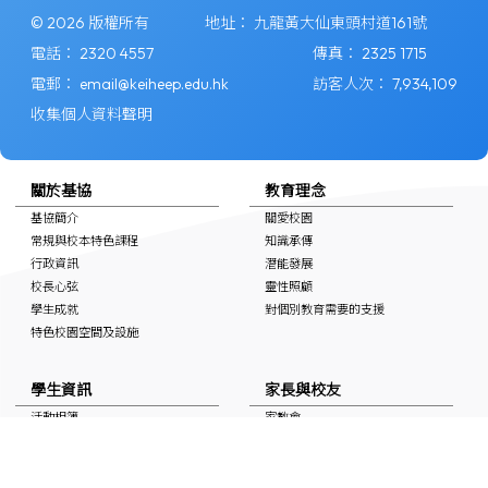
© 2026 版權所有
地址：
九龍黃大仙東頭村道161號
電話：
2320 4557
傳真：
2325 1715
電郵：
email@keiheep.edu.hk
訪客人次：
7,934,109
收集個人資料聲明
關於基協
教育理念
基協簡介
關愛校園
常規與校本特色課程
知識承傳
行政資訊
潛能發展
校長心弦
靈性照顧
學生成就
對個別教育需要的支援
特色校園空間及設施
學生資訊
家長與校友
活動相簿
家教會
上課時間表
學校通告
自學連結
校友會
獎學金