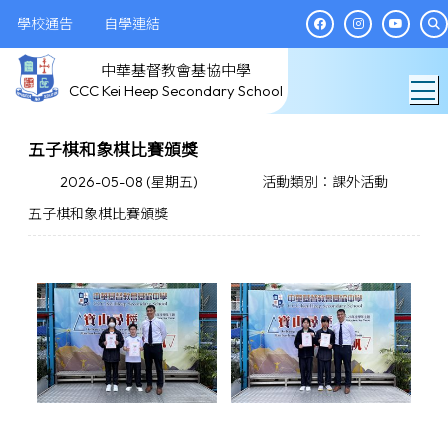
學校通告
自學連結
中華基督教會基協中學
T
CCC Kei Heep Secondary School
五子棋和象棋比賽頒獎
2026-05-08 (星期五)
活動類別：課外活動
五子棋和象棋比賽頒獎