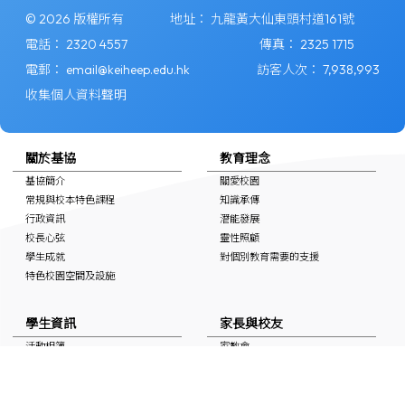
© 2026 版權所有
地址：
九龍黃大仙東頭村道161號
電話：
2320 4557
傳真：
2325 1715
電郵：
email@keiheep.edu.hk
訪客人次：
7,938,993
收集個人資料聲明
關於基協
教育理念
基協簡介
關愛校園
常規與校本特色課程
知識承傳
行政資訊
潛能發展
校長心弦
靈性照顧
學生成就
對個別教育需要的支援
特色校園空間及設施
學生資訊
家長與校友
活動相簿
家教會
上課時間表
學校通告
自學連結
校友會
獎學金