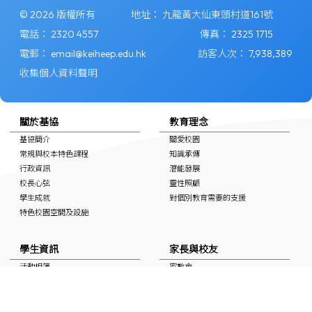
© 2026 版權所有
地址：
九龍黃大仙東頭村道161號
電話：
2320 4557
傳真：
2325 1715
電郵：
email@keiheep.edu.hk
訪客人次：
7,938,389
收集個人資料聲明
關於基協
教育理念
基協簡介
關愛校園
常規與校本特色課程
知識承傳
行政資訊
潛能發展
校長心弦
靈性照顧
學生成就
對個別教育需要的支援
特色校園空間及設施
學生資訊
家長與校友
活動相簿
家教會
上課時間表
學校通告
自學連結
校友會
獎學金