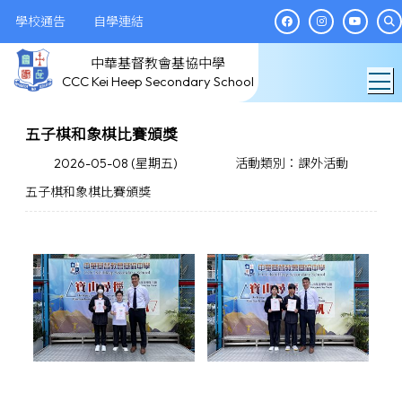
學校通告
自學連結
中華基督教會基協中學
T
CCC Kei Heep Secondary School
五子棋和象棋比賽頒獎
2026-05-08 (星期五)
活動類別：課外活動
五子棋和象棋比賽頒獎