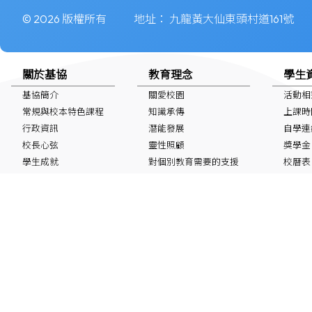
© 2026 版權所有
地址：
九龍黃大仙東頭村道161號
關於基協
教育理念
學生
基協簡介
關愛校園
活動相
常規與校本特色課程
知識承傳
上課時
行政資訊
潛能發展
自學連
校長心弦
靈性照顧
獎學金
學生成就
對個別教育需要的支援
校曆表
特色校園空間及設施
國家安
非華語學生
最新消息
IG/FB/小紅書
60周年鑽禧校慶
Instagram
Facebook
小紅書