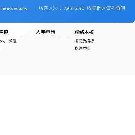
iheep.edu.hk
訪客人次：
7,932,640
收集個人資料聲明
基協
入學申請
聯絡本校
1963」 頻道
招聘及招標
聯絡本校