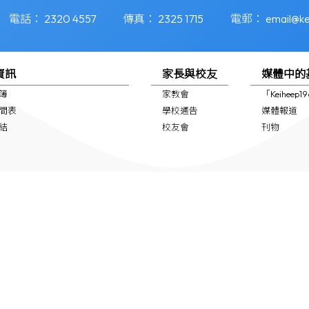
電話：
2320 4557
傳真：
2325 1715
電郵：
email@ke
資訊
家長與校友
媒體中的
簿
家教會
「Keiheep
間表
學校通告
媒體報道
結
校友會
刊物
全教育資訊
支援 (NCS School Support)
專頁