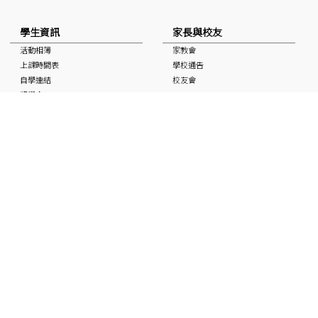
學生資訊
家長與校友
活動相簿
家教會
上課時間表
學校通告
自學連結
校友會
獎學金
校曆表
國家安全教育資訊
非華語學生支援 (NCS School
Support)
媒體中的基協
入學申請
「Keiheep1963」 頻道
媒體報道
刊物
聯絡本校
最新消息
招聘及招標
聯絡本校