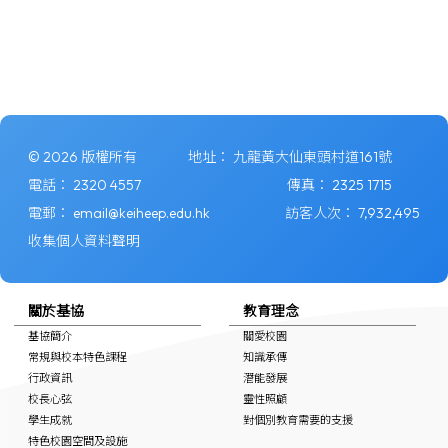
© 2026 版權所有
地址：
九龍黃大仙東頭村道161號
電話：
2320 4557
傳真：
2325 1715
電郵：
email@keiheep.edu.hk
訪客人次：
7,932,495
收集個人資料聲明
關於基協
教育理念
基協簡介
關愛校園
常規與校本特色課程
知識承傳
行政資訊
潛能發展
校長心弦
靈性照顧
學生成就
對個別教育需要的支援
特色校園空間及設施