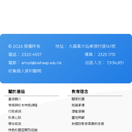
© 2026 版權所有
地址：
九龍黃大仙東頭村道161號
電話：
2320 4557
傳真：
2325 1715
電郵：
email@keiheep.edu.hk
訪客人次：
7,934,851
收集個人資料聲明
關於基協
教育理念
基協簡介
關愛校園
常規與校本特色課程
知識承傳
行政資訊
潛能發展
校長心弦
靈性照顧
學生成就
對個別教育需要的支援
特色校園空間及設施