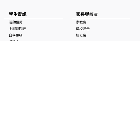
學生資訊
家長與校友
活動相簿
家教會
上課時間表
學校通告
自學連結
校友會
獎學金
校曆表
國家安全教育資訊
非華語學生支援 (NCS School
Support)
媒體中的基協
入學申請
「Keiheep1963」 頻道
媒體報道
刊物
聯絡本校
最新消息
招聘及招標
聯絡本校