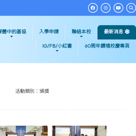
媒體中的基協
入學申請
聯絡本校
最新消息
IG/FB/小紅書
60周年鑽禧校慶專頁
活動類別：頒獎