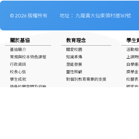
© 2026 版權所有
地址：
九龍黃大仙東頭村道161號
關於基協
教育理念
學生
基協簡介
關愛校園
活動相
常規與校本特色課程
知識承傳
上課時
行政資訊
潛能發展
自學連
校長心弦
靈性照顧
獎學金
學生成就
對個別教育需要的支援
校曆表
特色校園空間及設施
國家安
非華語學生
最新消息
IG/FB/小紅書
60周年鑽禧校慶
Instagram
Facebook
小紅書