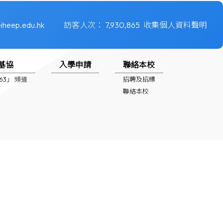
iheep.edu.hk
訪客人次：
7,930,865
收集個人資料聲明
基協
入學申請
聯絡本校
1963」 頻道
招聘及招標
聯絡本校