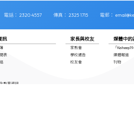
電話：
2320 4557
傳真：
2325 1715
電郵：
email@ke
資訊
家長與校友
媒體中的
簿
家教會
「Keiheep
間表
學校通告
媒體報道
結
校友會
刊物
全教育資訊
支援 (NCS School Support)
專頁