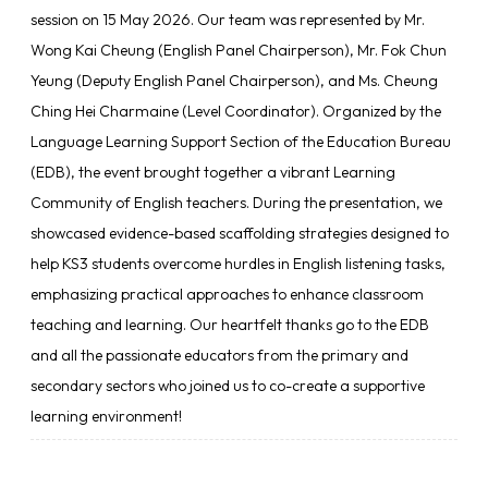
session on 15 May 2026. Our team was represented by Mr.
Wong Kai Cheung (English Panel Chairperson), Mr. Fok Chun
Yeung (Deputy English Panel Chairperson), and Ms. Cheung
Ching Hei Charmaine (Level Coordinator). Organized by the
Language Learning Support Section of the Education Bureau
(EDB), the event brought together a vibrant Learning
Community of English teachers. During the presentation, we
showcased evidence-based scaffolding strategies designed to
help KS3 students overcome hurdles in English listening tasks,
emphasizing practical approaches to enhance classroom
teaching and learning. Our heartfelt thanks go to the EDB
and all the passionate educators from the primary and
secondary sectors who joined us to co-create a supportive
learning environment!