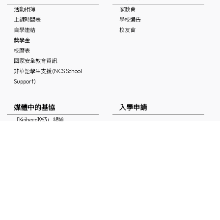
活動相簿
家教會
上課時間表
學校通告
自學連結
校友會
獎學金
校曆表
國家安全教育資訊
非華語學生支援 (NCS School
Support)
媒體中的基協
入學申請
「Keiheep1963」 頻道
媒體報道
刊物
聯絡本校
最新消息
招聘及招標
聯絡本校
IG/FB/小紅書
60周年鑽禧校慶專頁