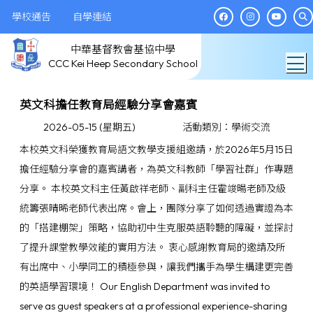
學校通告
自學連結
中華基督教會基協中學
T
CCC Kei Heep Secondary School
英文科擔任教育局經驗分享會嘉賓
2026-05-15 (星期五)
活動類別：學術交流
本校英文科榮獲教育局語文教學支援組邀請，於2026年5月15日
擔任經驗分享會的嘉賓講者，為英文科教師「學習社群」作專題
分享。 本校英文科主任黃啟祥老師、副科主任霍竣暘老師及級
統籌張晴晞老師代表出席。會上，團隊分享了如何透過實證為本
的「搭建棚架」策略，協助初中生克服英語聆聽的障礙，並探討
了提升課堂教學效能的實用方法。 衷心感謝教育局的邀請及所
有出席中、小學同工的積極參與，讓我們攜手為學生構建更完善
的英語學習環境！ Our English Department was invited to
serve as guest speakers at a professional experience-sharing