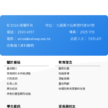
© 2026 版權所有
地址：
九龍黃大仙東頭村道161號
電話：
2320 4557
傳真：
2325 1715
電郵：
email@keiheep.edu.hk
訪客人次：
7,931,671
收集個人資料聲明
關於基協
教育理念
基協簡介
關愛校園
常規與校本特色課程
知識承傳
行政資訊
潛能發展
校長心弦
靈性照顧
學生成就
對個別教育需要的支援
特色校園空間及設施
學生資訊
家長與校友