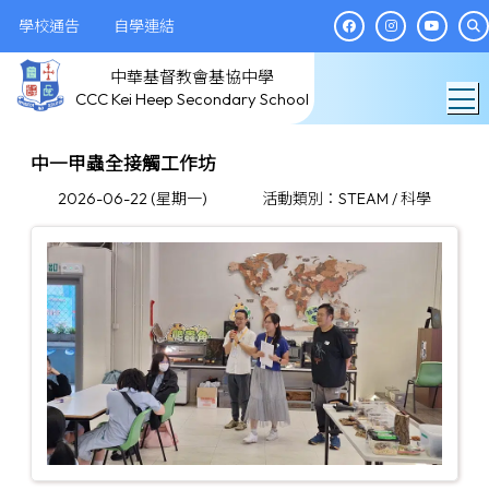
學校通告
自學連結
中華基督教會基協中學
T
CCC Kei Heep Secondary School
中一甲蟲全接觸工作坊
2026-06-22 (星期一)
活動類別：STEAM / 科學