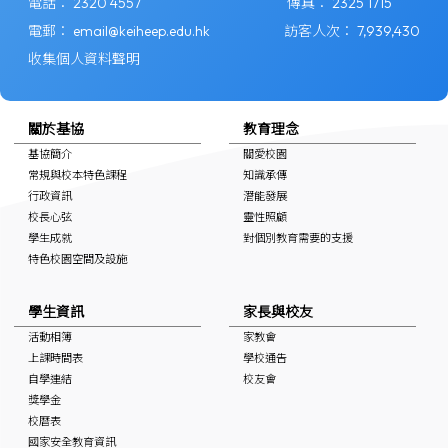
電話：
2320 4557
傳真：
2325 1715
電郵：
email@keiheep.edu.hk
訪客人次：
7,939,430
收集個人資料聲明
關於基協
教育理念
基協簡介
關愛校園
常規與校本特色課程
知識承傳
行政資訊
潛能發展
校長心弦
靈性照顧
學生成就
對個別教育需要的支援
特色校園空間及設施
學生資訊
家長與校友
活動相簿
家教會
上課時間表
學校通告
自學連結
校友會
獎學金
校曆表
國家安全教育資訊