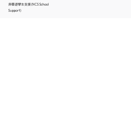
非華語學生支援 (NCS School
Support)
媒體中的基協
入學申請
「Keiheep1963」 頻道
媒體報道
刊物
聯絡本校
最新消息
招聘及招標
聯絡本校
IG/FB/小紅書
60周年鑽禧校慶專頁
Instagram
Facebook
小紅書
Powered by
Friendly Portal System
v
10.59