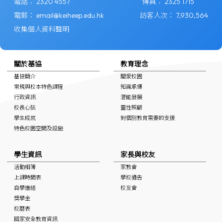
電話：
2320 4557
傳真：
2325 1715
電郵：
email@keiheep.edu.hk
訪客人次：
7,930,564
收集個人資料聲明
關於基協
教育理念
基協簡介
關愛校園
常規與校本特色課程
知識承傳
行政資訊
潛能發展
校長心弦
靈性照顧
學生成就
對個別教育需要的支援
特色校園空間及設施
學生資訊
家長與校友
活動相簿
家教會
上課時間表
學校通告
自學連結
校友會
獎學金
校曆表
國家安全教育資訊