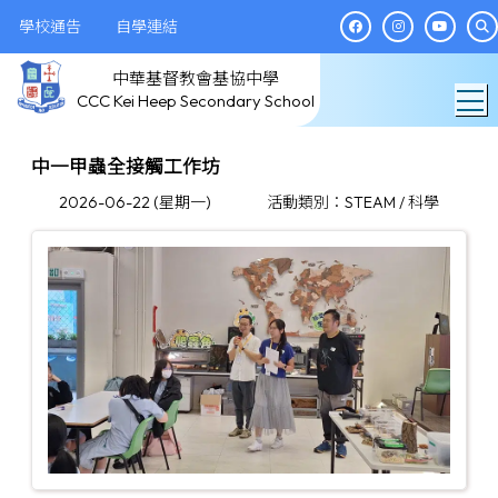
學校通告
自學連結
中華基督教會基協中學
T
CCC Kei Heep Secondary School
中一甲蟲全接觸工作坊
2026-06-22 (星期一)
活動類別：STEAM / 科學