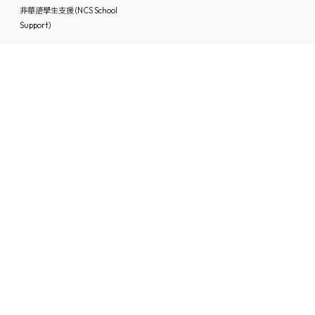
非華語學生支援 (NCS School
Support)
媒體中的基協
入學申請
「Keiheep1963」 頻道
媒體報道
刊物
聯絡本校
最新消息
招聘及招標
聯絡本校
IG/FB/小紅書
60周年鑽禧校慶專頁
Instagram
Facebook
小紅書
Powered by
Friendly Portal System
v
10.59