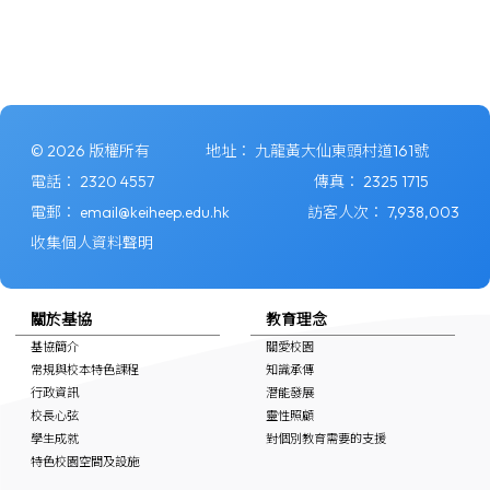
© 2026 版權所有
地址：
九龍黃大仙東頭村道161號
電話：
2320 4557
傳真：
2325 1715
電郵：
email@keiheep.edu.hk
訪客人次：
7,938,003
收集個人資料聲明
關於基協
教育理念
基協簡介
關愛校園
常規與校本特色課程
知識承傳
行政資訊
潛能發展
校長心弦
靈性照顧
學生成就
對個別教育需要的支援
特色校園空間及設施