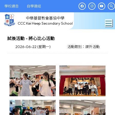
學校通告
自學連結
中華基督教會基協中學
T
CCC Kei Heep Secondary School
試後活動 - 將心比心活動
2026-06-22 (星期一)
活動類別：課外活動