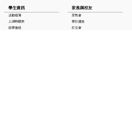
學生資訊
家長與校友
活動相簿
家教會
上課時間表
學校通告
自學連結
校友會
獎學金
校曆表
國家安全教育資訊
非華語學生支援 (NCS School
Support)
媒體中的基協
入學申請
「Keiheep1963」 頻道
媒體報道
刊物
聯絡本校
最新消息
招聘及招標
聯絡本校