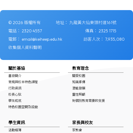
© 2026 版權所有
地址：
九龍黃大仙東頭村道161號
電話：
2320 4557
傳真：
2325 1715
電郵：
email@keiheep.edu.hk
訪客人次：
7,935,080
收集個人資料聲明
關於基協
教育理念
基協簡介
關愛校園
常規與校本特色課程
知識承傳
行政資訊
潛能發展
校長心弦
靈性照顧
學生成就
對個別教育需要的支援
特色校園空間及設施
學生資訊
家長與校友
活動相簿
家教會