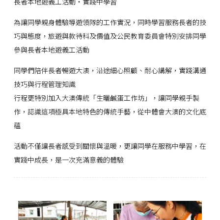
長者本地遊義工活動・實踐中學習
為讓同學親身體驗導遊領隊的工作實況，同時學習服務長者的技
巧與態度，旅遊與款待科及價值及公民教育委員會特別安排同學
參與長者本地遊義工活動
同學們陪伴長者暢遊大澳，沿途細心照顧、耐心講解，實踐溝通
技巧與行程管理知識
行程更特別加入大澳傳統「生曬鹹蛋工作坊」，讓同學親手製
作，認識這項極具本地特色的傳統手藝，從中體會大澳的文化底
蘊
活動不僅讓長者感受到關懷與溫暖，更讓同學在服務中學習，在
實踐中成長，是一次充滿意義的體驗