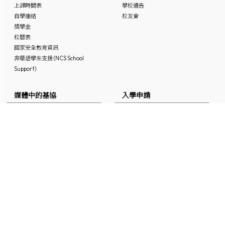
上課時間表
學校通告
自學連結
校友會
獎學金
校曆表
國家安全教育資訊
非華語學生支援 (NCS School
Support)
媒體中的基協
入學申請
「Keiheep1963」 頻道
媒體報道
刊物
聯絡本校
最新消息
招聘及招標
聯絡本校
IG/FB/小紅書
60周年鑽禧校慶專頁
Instagram