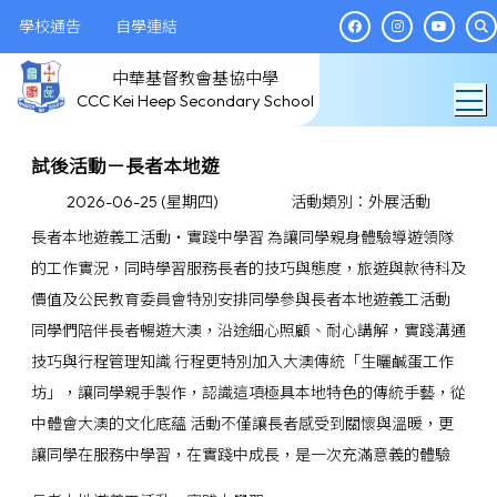
學校通告
自學連結
中華基督教會基協中學
T
CCC Kei Heep Secondary School
試後活動－長者本地遊
2026-06-25 (星期四)
活動類別：外展活動
長者本地遊義工活動・實踐中學習 為讓同學親身體驗導遊領隊
的工作實況，同時學習服務長者的技巧與態度，旅遊與款待科及
價值及公民教育委員會特別安排同學參與長者本地遊義工活動
同學們陪伴長者暢遊大澳，沿途細心照顧、耐心講解，實踐溝通
技巧與行程管理知識 行程更特別加入大澳傳統「生曬鹹蛋工作
坊」，讓同學親手製作，認識這項極具本地特色的傳統手藝，從
中體會大澳的文化底蘊 活動不僅讓長者感受到關懷與溫暖，更
讓同學在服務中學習，在實踐中成長，是一次充滿意義的體驗