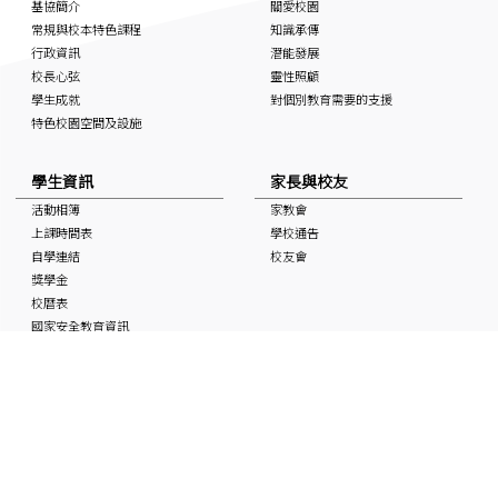
基協簡介
關愛校園
常規與校本特色課程
知識承傳
行政資訊
潛能發展
校長心弦
靈性照顧
學生成就
對個別教育需要的支援
特色校園空間及設施
學生資訊
家長與校友
活動相簿
家教會
上課時間表
學校通告
自學連結
校友會
獎學金
校曆表
國家安全教育資訊
非華語學生支援 (NCS School
Support)
媒體中的基協
入學申請
「Keiheep1963」 頻道
媒體報道