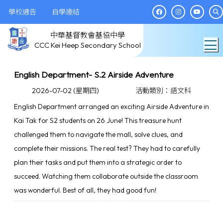
學校通告
自學連結
中華基督教會基協中學
T
CCC Kei Heep Secondary School
English Department- S.2 Airside Adventure
2026-07-02 (星期四)
活動類別：語文科
English Department arranged an exciting Airside Adventure in
Kai Tak for S2 students on 26 June! This treasure hunt
challenged them to navigate the mall, solve clues, and
complete their missions. The real test? They had to carefully
plan their tasks and put them into a strategic order to
succeed. Watching them collaborate outside the classroom
was wonderful. Best of all, they had good fun!