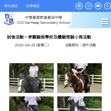
學校通告
自學連結
中華基督教會基協中學
T
CCC Kei Heep Secondary School
試後活動－參觀騎術學校及體驗策騎小馬活動
2026-06-23 (星期二)
活動類別：課外活動