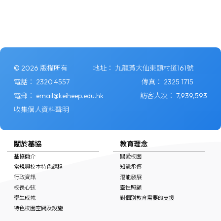
© 2026 版權所有
地址：
九龍黃大仙東頭村道161號
電話：
2320 4557
傳真：
2325 1715
電郵：
email@keiheep.edu.hk
訪客人次：
7,939,593
收集個人資料聲明
關於基協
教育理念
基協簡介
關愛校園
常規與校本特色課程
知識承傳
行政資訊
潛能發展
校長心弦
靈性照顧
學生成就
對個別教育需要的支援
特色校園空間及設施