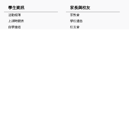
學生資訊
家長與校友
活動相簿
家教會
上課時間表
學校通告
自學連結
校友會
獎學金
校曆表
國家安全教育資訊
非華語學生支援 (NCS School
Support)
媒體中的基協
入學申請
「Keiheep1963」 頻道
媒體報道
刊物
聯絡本校
最新消息
招聘及招標
聯絡本校