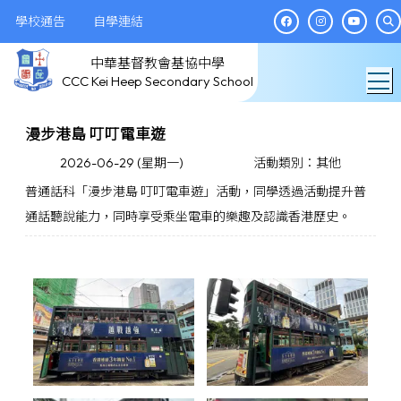
學校通告
自學連結
中華基督教會基協中學
T
CCC Kei Heep Secondary School
漫步港島 叮叮電車遊
2026-06-29 (星期一)
活動類別：其他
普通話科「漫步港島 叮叮電車遊」活動，同學透過活動提升普
通話聽說能力，同時享受乘坐電車的樂趣及認識香港歷史。