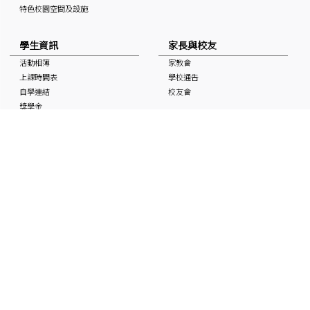
特色校園空間及設施
學生資訊
家長與校友
活動相簿
家教會
上課時間表
學校通告
自學連結
校友會
獎學金
校曆表
國家安全教育資訊
非華語學生支援 (NCS School
Support)
媒體中的基協
入學申請
「Keiheep1963」 頻道
媒體報道
刊物
聯絡本校
最新消息
招聘及招標