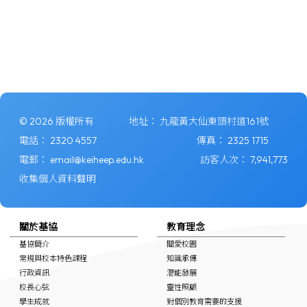
© 2026 版權所有
地址：
九龍黃大仙東頭村道161號
電話：
2320 4557
傳真：
2325 1715
電郵：
email@keiheep.edu.hk
訪客人次：
7,941,773
收集個人資料聲明
關於基協
教育理念
基協簡介
關愛校園
常規與校本特色課程
知識承傳
行政資訊
潛能發展
校長心弦
靈性照顧
學生成就
對個別教育需要的支援