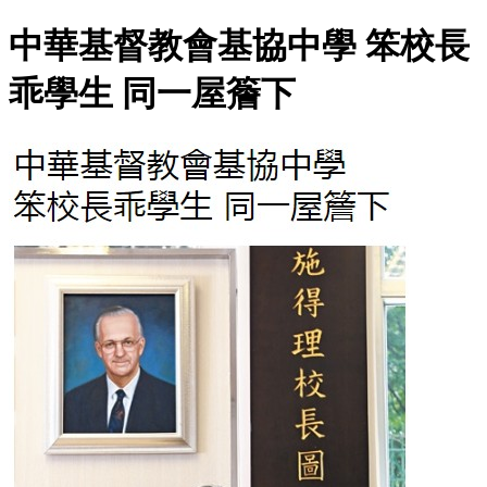
中華基督教會基協中學 笨校長
乖學生 同一屋簷下