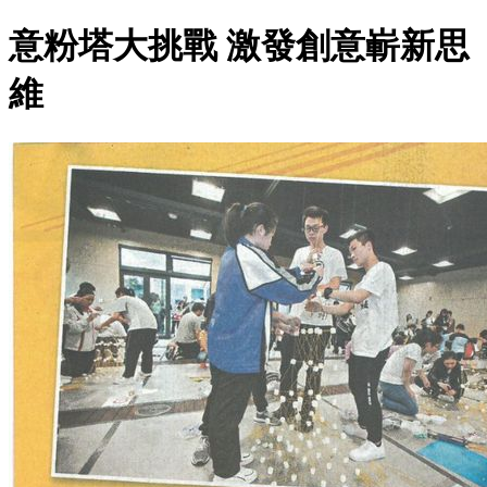
意粉塔大挑戰 激發創意嶄新思
維