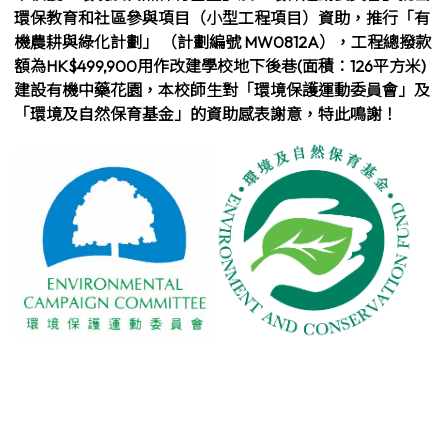
環保教育和社區參與項目（小型工程項目）資助，推行「有
機農耕與綠化計劃」 （計劃編號 MW0812A），工程總撥款
額為HK$499,900用作改建學校地下後巷(面積：126平方米)
建設有機中藥花園，本校師生對「環境保護運動委員會」及
「環境及自然保育基金」的資助感表謝意，特此鳴謝！