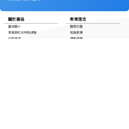
關於基協
教育理念
基協簡介
關愛校園
常規與校本特色課程
知識承傳
行政資訊
潛能發展
校長心弦
靈性照顧
學生成就
對個別教育需要的支援
特色校園空間及設施
學生資訊
家長與校友
活動相簿
家教會
上課時間表
學校通告
自學連結
校友會
獎學金
校曆表
國家安全教育資訊
非華語學生支援 (NCS School
Support)