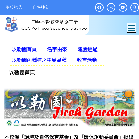
學校通告
自學連結
中華基督教會基協中學
T
CCC Kei Heep Secondary School
以勒園首頁
名字由來
建園經過
以勒園內種植之中藥品種
教育活動
以勒園首頁
本校獲「環境及自然保育基金」及「環保運動委員會」批出