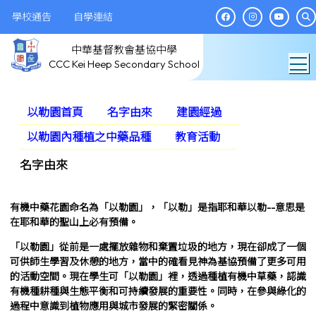
學校通告
自學連結
中華基督教會基協中學
T
CCC Kei Heep Secondary School
以勒園首頁
名字由來
建園經過
以勒園內種植之中藥品種
教育活動
名字由來
有機中藥花園命名為「以勒園」，「以勒」是指耶和華以勒--意思是
在耶和華的聖山上必有預備。
「以勒園」從前是一處擺放雜物和棄置垃圾的地方，現在卻成了一個
可供師生學習及休憩的地方，當中的確看見神為基協預備了更多可用
的活動空間。現在學生可「以勒園」裡，透過種植有機中草藥，認識
有機種耕種與生態平衡和可持續發展的重要性。同時，在參與綠化的
過程中意識到植物應用與城市發展的緊密關係。