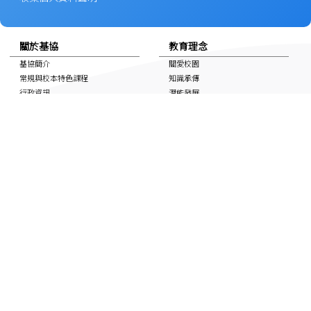
關於基協
教育理念
基協簡介
關愛校園
常規與校本特色課程
知識承傳
行政資訊
潛能發展
校長心弦
靈性照顧
學生成就
對個別教育需要的支援
特色校園空間及設施
學生資訊
家長與校友
活動相簿
家教會
上課時間表
學校通告
自學連結
校友會
獎學金
校曆表
國家安全教育資訊
非華語學生支援 (NCS School
Support)