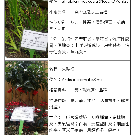
學名：Strobilanthes cusia (Nees) O.Kuntze
相關資料：中藥 / 香港原生品種
性味功能：味苦，性寒。清熱解毒，抗病
毒，涼血
主治：流行性乙型肝炎，腦膜炎；流行性感
冒、腮腺炎；上呼吸道感染，扁桃體炎；病
毒性腸炎，睪丸炎。
名稱：朱砂根
學名：Ardisia cremate Sims
相關資料：中藥 / 香港原生品種
性味功能：味苦辛，性平。活血袪風、解毒
消腫。
主治：上呼吸道感染，咽喉腫痛，扁桃腺
炎，支氣管炎；白喉；黃疸型肝炎；細菌性
痢疾，阿米巴痢疾；月經過多；癌症。