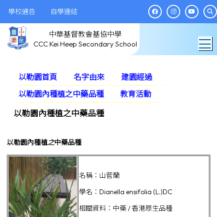
學校通告
自學連結
中華基督教會基協中學
T
CCC Kei Heep Secondary School
以勒園首頁
名字由來
建園經過
以勒園內種植之中藥品種
教育活動
以勒園內種植之中藥品種
以勒園內種植
之
中藥品種
名稱：山菅蘭
學名：Dianella ensifolia (L.)DC
相關資料：中藥 / 香港原生品種