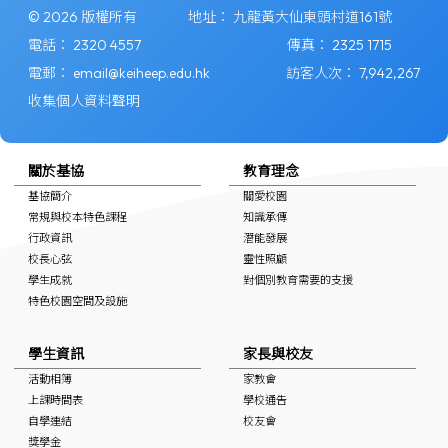
© 2026 版權所有
地址：
九龍黃大仙東頭村道161號
電話：
2320 4557
傳真：
2325 1715
電郵：
email@keiheep.edu.hk
訪客人次：
7,942,267
收集個人資料聲明
關於基協
教育理念
基協簡介
關愛校園
常規與校本特色課程
知識承傳
行政資訊
潛能發展
校長心弦
靈性照顧
學生成就
對個別教育需要的支援
特色校園空間及設施
學生資訊
家長與校友
活動相簿
家教會
上課時間表
學校通告
自學連結
校友會
獎學金