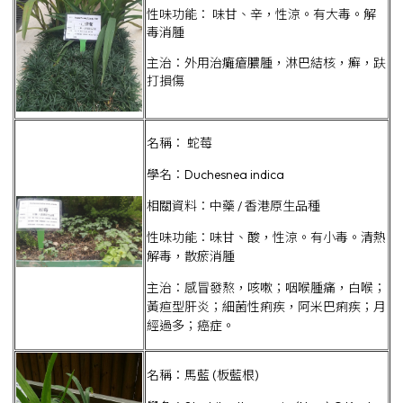
性味功能： 味甘、辛，性涼。有大毒。解
毒消腫
主治：外用治癱瘡膿腫，淋巴結核，癬，趺
打損傷
名稱： 蛇莓
學名：Duchesnea indica
相關資料：中藥 / 香港原生品種
性味功能：味甘、酸，性涼。有小毒。清熱
解毒，散瘀消腫
主治：感冒發熬，咳嗽；咽喉腫痛，白喉；
黃疸型肝炎；細菌性痢疾，阿米巴痢疾；月
經過多；癌症。
名稱：馬藍 (板藍根)