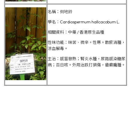
名稱：倒地鈴
學名：Cardiospermum hallcacobum L.
相關資料：中藥 / 香港原生品種
性味功能：味苦、微辛。性寒。散瘀消腫，
涼血解毒。
主治：感冒發熱；腎炎水腫，尿路感染糖尿
病；百日咳。外用治跌打捐傷，瘡癤癱腫。