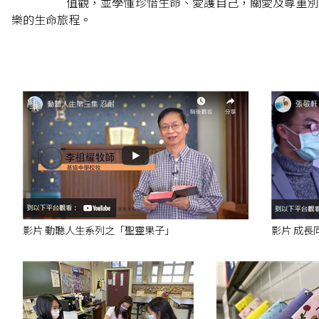
值觀，並學懂珍惜生命、愛護自己，關愛及尊重別
樂的生命旅程。
影片 動聽人生系列之「聖靈果子」
影片 成長