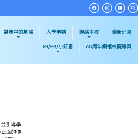
媒體中的基協
入學申請
聯絡本校
最新消息
IG/FB/小紅書
60周年鑽禧校慶專頁
，並引導學
極正面的價