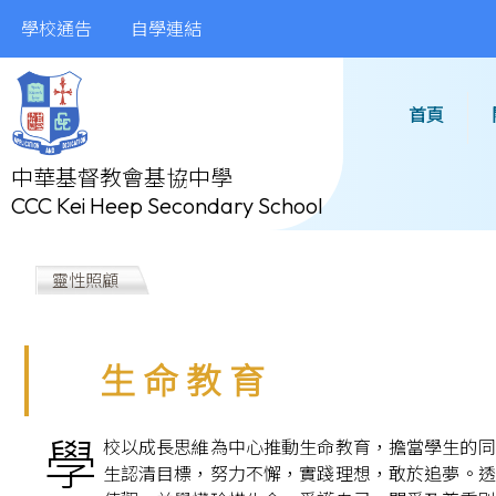
學校通告
自學連結
首頁
中華基督教會基協中學
CCC Kei Heep Secondary School
靈性照顧
生 命 教 育
學
校以成長思維為中心推動生命教育，擔當學生的同
生認清目標，努力不懈，實踐理想，敢於追夢。透