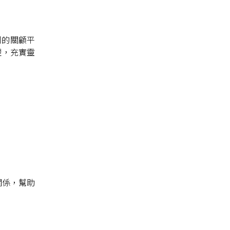
同的關顧平
理，充實靈
關係，幫助