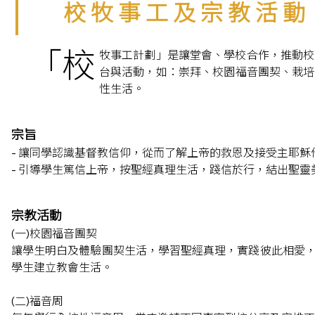
校 牧 事 工 及 宗 教 活 動
「校
牧事工計劃」是讓堂會、學校合作，推動校
台與活動，如：崇拜、校園福音團契、栽培
性生活。
宗旨
- 讓同學認識基督教信仰，從而了解上帝的救恩及接受主耶穌
- 引導學生篤信上帝，按聖經真理生活，踐信於行，結出聖靈
宗教活動
(一)校園福音團契
讓學生明白及體驗團契生活，學習聖經真理，實踐彼此相愛
學生建立教會生活。
(二)福音周