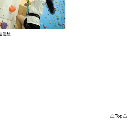
登體驗
△Top△