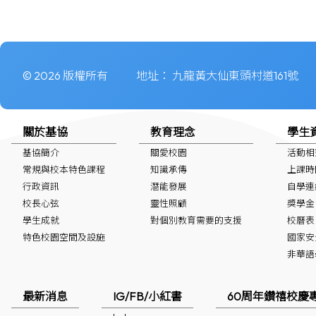
© 2026 版權所有
地址：
九龍黃大仙東頭村道161號
關於基協
教育理念
學生
基協簡介
關愛校園
活動相
常規與校本特色課程
知識承傳
上課時
行政資訊
潛能發展
自學連
校長心弦
靈性照顧
獎學金
學生成就
對個別教育需要的支援
校曆表
特色校園空間及設施
國家安
非華語學生
最新消息
IG/FB/小紅書
60周年鑽禧校慶