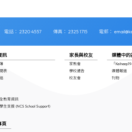
電話：
2320 4557
傳真：
2325 1715
電郵：
email@ke
資訊
家長與校友
媒體中的
簿
家教會
「Keiheep
間表
學校通告
媒體報道
結
校友會
刊物
全教育資訊
支援 (NCS School Support)
專頁