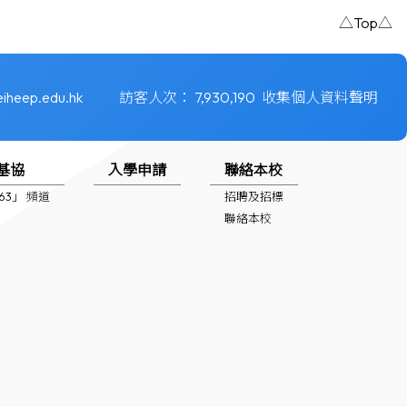
△Top△
iheep.edu.hk
訪客人次：
7,930,190
收集個人資料聲明
基協
入學申請
聯絡本校
1963」 頻道
招聘及招標
聯絡本校