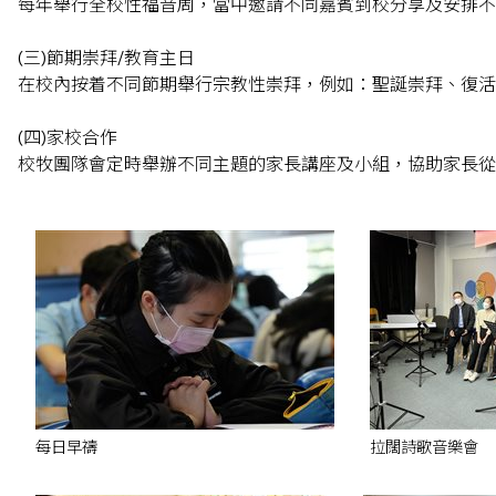
每年舉行全校性福音周，當中邀請不同嘉賓到校分享及安排不
(三)節期崇拜/教育主日
在校內按着不同節期舉行宗教性崇拜，例如：聖誕崇拜、復活
(四)家校合作
校牧團隊會定時舉辦不同主題的家長講座及小組，協助家長從
每日早禱
拉闊詩歌音樂會