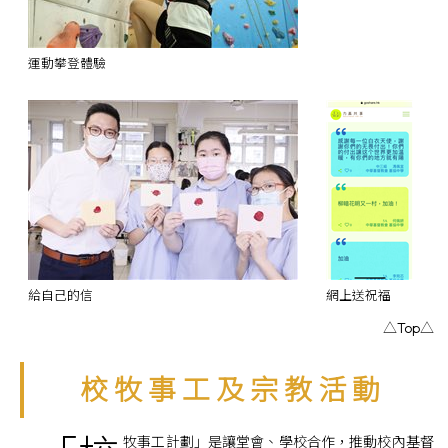
運動攀登體驗
給自己的信
網上送祝福
△Top△
校 牧 事 工 及 宗 教 活 動
牧事工計劃」是讓堂會、學校合作，推動校內基督