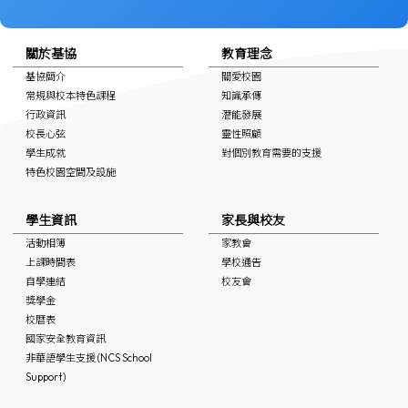
關於基協
教育理念
基協簡介
關愛校園
常規與校本特色課程
知識承傳
行政資訊
潛能發展
校長心弦
靈性照顧
學生成就
對個別教育需要的支援
特色校園空間及設施
學生資訊
家長與校友
活動相簿
家教會
上課時間表
學校通告
自學連結
校友會
獎學金
校曆表
國家安全教育資訊
非華語學生支援 (NCS School
Support)