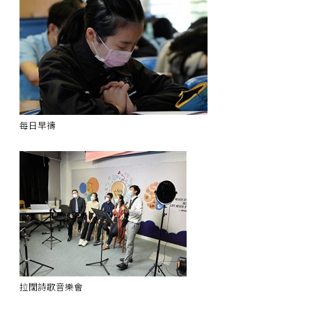
每日早禱
拉闊詩歌音樂會