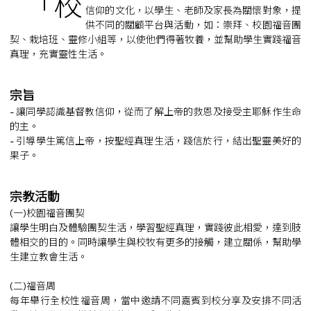
「校
信仰的文化，以學生、老師及家長為關懷對象，提
供不同的關顧平台與活動，如：崇拜、校園福音團
契、栽培班、靈修小組等，以使他們得著牧養，並幫助學生實踐福音
真理，充實靈性生活。
宗旨
- 讓同學認識基督教信仰，從而了解上帝的救恩及接受主耶穌作生命
的主。
- 引導學生篤信上帝，按聖經真理生活，踐信於行，結出聖靈美好的
果子。
宗教活動
(一)校園福音團契
讓學生明白及體驗團契生活，學習聖經真理，實踐彼此相愛，達到肢
體相交的目的。同時讓學生與校牧有更多的接觸，建立關係，幫助學
生建立教會生活。
(二)福音周
每年舉行全校性福音周，當中邀請不同嘉賓到校分享及安排不同活