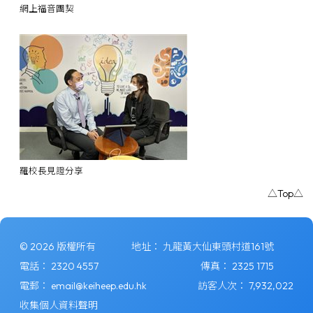
網上福音團契
羅校長見證分享
△Top△
© 2026 版權所有
地址：
九龍黃大仙東頭村道161號
電話：
2320 4557
傳真：
2325 1715
電郵：
email@keiheep.edu.hk
訪客人次：
7,932,022
收集個人資料聲明