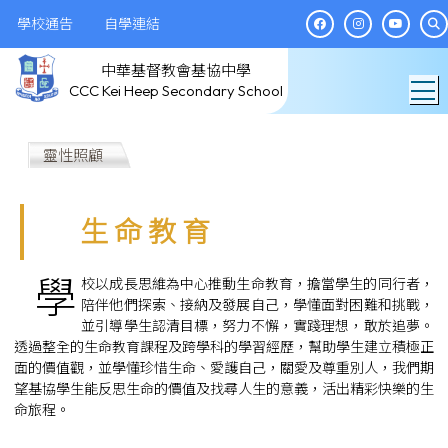
學校通告
自學連結
中華基督教會基協中學
T
CCC Kei Heep Secondary School
靈性照顧
生 命 教 育
學
校以成長思維為中心推動生命教育，擔當學生的同行者，
陪伴他們探索、接納及發展自己，學懂面對困難和挑戰，
並引導學生認清目標，努力不懈，實踐理想，敢於追夢。
透過整全的生命教育課程及跨學科的學習經歷，幫助學生建立積極正
面的價值觀，並學懂珍惜生命、愛護自己，關愛及尊重別人，我們期
望基協學生能反思生命的價值及找尋人生的意義，活出精彩快樂的生
命旅程。