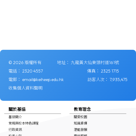
© 2026 版權所有
地址：
九龍黃大仙東頭村道161號
電話：
2320 4557
傳真：
2325 1715
電郵：
email@keiheep.edu.hk
訪客人次：
7,935,475
收集個人資料聲明
關於基協
教育理念
基協簡介
關愛校園
常規與校本特色課程
知識承傳
行政資訊
潛能發展
校長心弦
靈性照顧