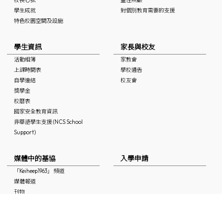
學生成就
對個別教育需要的支援
特色校園空間及設施
學生資訊
家長與校友
活動相簿
家教會
上課時間表
學校通告
自學連結
校友會
獎學金
校曆表
國家安全教育資訊
非華語學生支援 (NCS School
Support)
媒體中的基協
入學申請
「Keiheep1963」 頻道
媒體報道
刊物
聯絡本校
最新消息