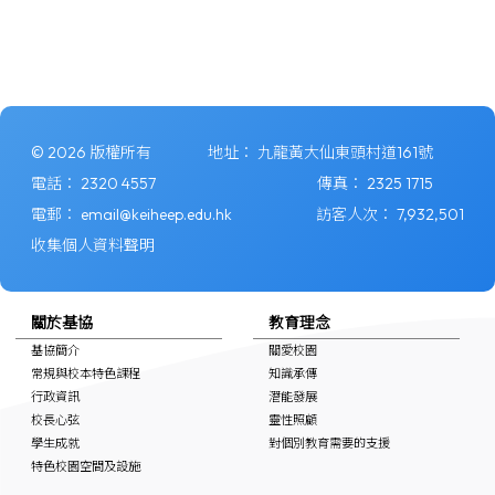
© 2026 版權所有
地址：
九龍黃大仙東頭村道161號
電話：
2320 4557
傳真：
2325 1715
電郵：
email@keiheep.edu.hk
訪客人次：
7,932,501
收集個人資料聲明
關於基協
教育理念
基協簡介
關愛校園
常規與校本特色課程
知識承傳
行政資訊
潛能發展
校長心弦
靈性照顧
學生成就
對個別教育需要的支援
特色校園空間及設施