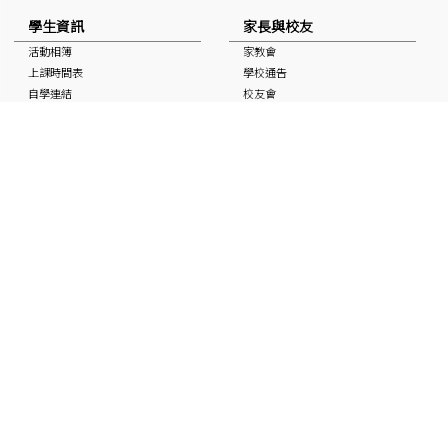
學生資訊
家長與校友
活動相簿
家教會
上課時間表
學校通告
自學連結
校友會
獎學金
校曆表
國家安全教育資訊
非華語學生支援 (NCS School
Support)
媒體中的基協
入學申請
「Keiheep1963」 頻道
媒體報道
刊物
聯絡本校
最新消息
招聘及招標
聯絡本校