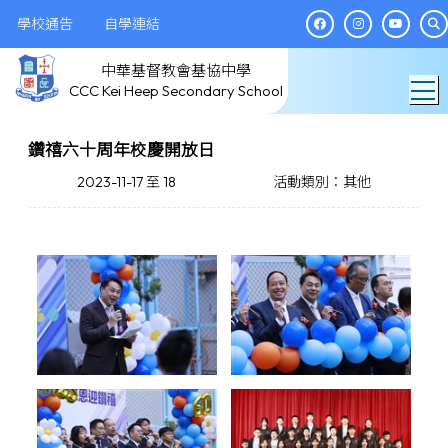
學校通告
自學連結
中華基督教會基協中學
T
CCC Kei Heep Secondary School
鑽禧六十周年校慶開放日
2023-11-17 至 18
活動類別：其他