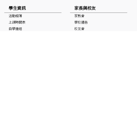
學生資訊
家長與校友
活動相簿
家教會
上課時間表
學校通告
自學連結
校友會
獎學金
校曆表
國家安全教育資訊
非華語學生支援 (NCS School
Support)
媒體中的基協
入學申請
「Keiheep1963」 頻道
媒體報道
刊物
聯絡本校
最新消息
招聘及招標
聯絡本校