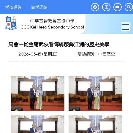
學校通告
自學連結
中華基督教會基協中學
T
CCC Kei Heep Secondary School
周會－從金庸武俠看傳統服飾江湖的歷史美學
2026-05-15 (星期五)
活動類別：中國歷史