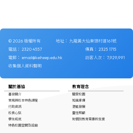
© 2026 版權所有
地址：
九龍黃大仙東頭村道161號
電話：
2320 4557
傳真：
2325 1715
電郵：
email@keiheep.edu.hk
訪客人次：
7,929,991
收集個人資料聲明
關於基協
教育理念
基協簡介
關愛校園
常規與校本特色課程
知識承傳
行政資訊
潛能發展
校長心弦
靈性照顧
學生成就
對個別教育需要的支援
特色校園空間及設施