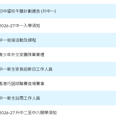
初中留校午膳計劃通告 (升中一)
2026-27 中一入學須知
中一銜接活動及課程
青少年外交家團隊畢業禮
中一新生家長迎新日工作人員
香港巧固球聯賽首場賽事
中一新生註冊工作人員
2026-27 升中二至中六開學須知