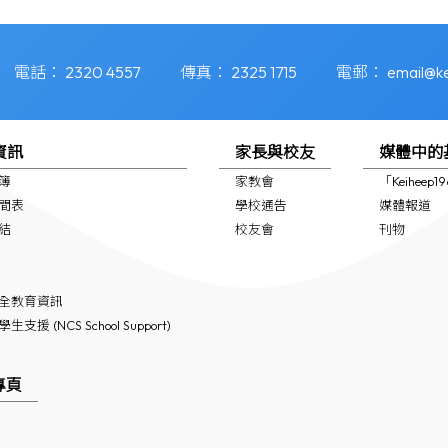
電話：
2320 4557
傳真：
2325 1715
電郵：
email@ke
資訊
家長與校友
媒體中的
簿
家教會
「Keiheep
間表
學校通告
媒體報道
結
校友會
刊物
全教育資訊
支援 (NCS School Support)
專頁