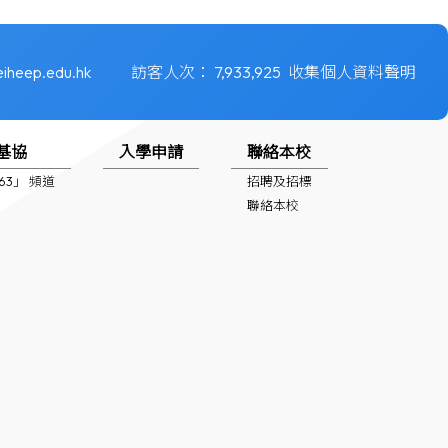
iheep.edu.hk
訪客人次：
7,933,925
收集個人資料聲明
基協
入學申請
聯絡本校
1963」 頻道
招聘及招標
聯絡本校