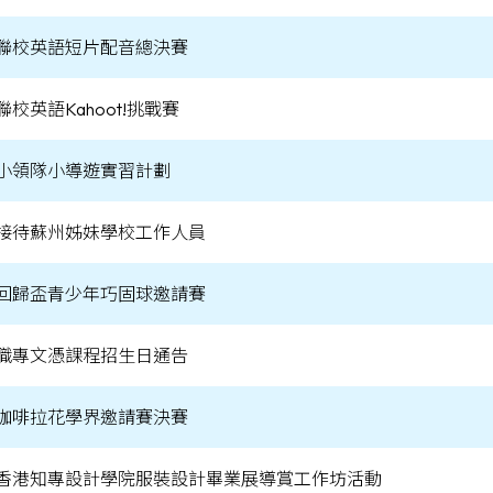
聯校英語短片配音總決賽
聯校英語Kahoot!挑戰賽
小領隊小導遊實習計劃
接待蘇州姊妹學校工作人員
回歸盃青少年巧固球邀請賽
職專文憑課程招生日通告
咖啡拉花學界邀請賽決賽
香港知專設計學院服裝設計畢業展導賞工作坊活動