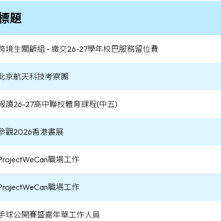
標題
跨境生關顧組 - 繳交26-27學年校巴服務留位費
北京航天科技考察團
報讀26-27高中聯校體育課程(中五)
參觀2026香港書展
ProjectWeCan職場工作
ProjectWeCan職場工作
手球公開賽暨嘉年華工作人員