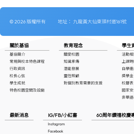
© 2026 版權所有
地址：
九龍黃大仙東頭村道161號
關於基協
教育理念
學生
基協簡介
關愛校園
活動相
常規與校本特色課程
知識承傳
上課時
行政資訊
潛能發展
自學連
校長心弦
靈性照顧
獎學金
學生成就
對個別教育需要的支援
校曆表
特色校園空間及設施
國家安
非華語學生
最新消息
IG/FB/小紅書
60周年鑽禧校慶
Instagram
Facebook